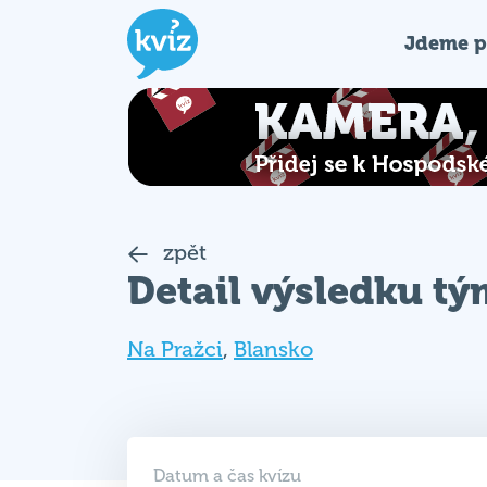
Jdeme p
zpět
Detail výsledku t
Na Pražci
,
Blansko
Datum a čas kvízu
05. 03. 2026 (ČT)
19:00