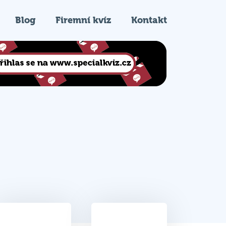
Blog
Firemní kvíz
Kontakt
33
8.
Celkem bodů
Pořadí na kvízu