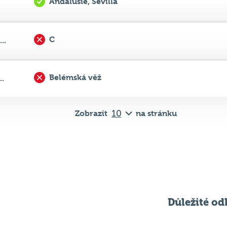
C
..
Belémská věž
..
Zobrazit
na stránku
Důležité od
Pravidla kvízu
ní
Chci hrát
ků