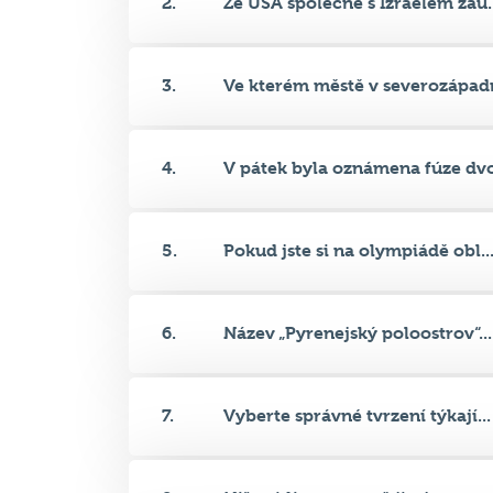
3.
Ve kterém městě v severozápadn
4.
V pátek byla oznámena fúze dvo
5.
Pokud jste si na olympiádě obl..
6.
Název „Pyrenejský poloostrov“...
7.
Vyberte správné tvrzení týkají...
8.
Níže vidíte na mapě jisté auto...