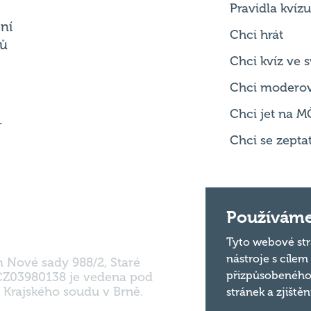
Chci kvíz ve
Chci modero
Chci jet na M
.
Chci se zepta
m Nové sady 988/2, Staré
Používáme
 CZ03980138 je vedena pod
 Krajského soudu v Brně.
Tyto webové str
nástroje s cílem
přizpůsobeného
stránek a zjiště