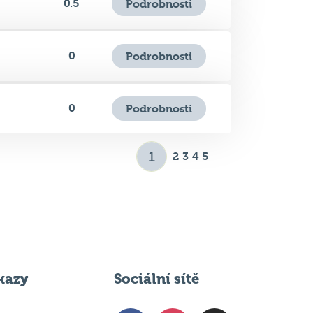
0
Podrobnosti
0
Podrobnosti
2
3
4
5
kazy
Sociální sítě