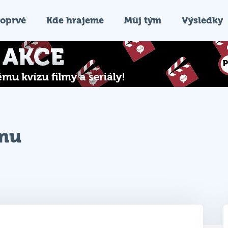
oprvé
Kde hrajeme
Můj tým
Výsledky
ýmu