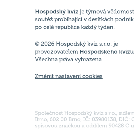
po celé republice každý týden.
© 2026 Hospodský kvíz s.r.o. je
provozovatelem
Hospodského kvízu
Všechna práva vyhrazena.
Změnit nastavení cookies
Společnost Hospodský kvíz s.r.o., sídle
Brno, 602 00 Brno, IČ: 03980138, DIČ:
spisovou značkou a oddílem 90428 C u