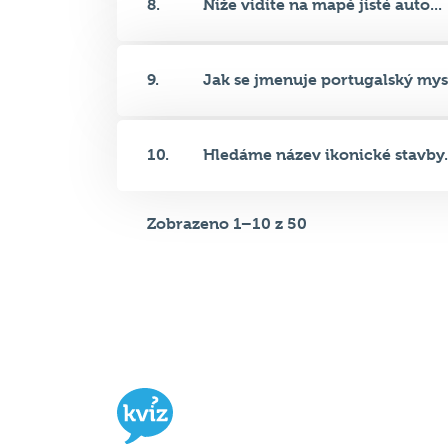
9.
Jak se jmenuje portugalský mys.
10.
Hledáme název ikonické stavby.
Zobrazeno 1–10 z 50
Hospodský kvíz
je týmová vědomost
soutěž probíhající v desítkách podni