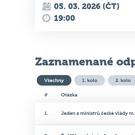
Zaznamenané odp
Všechny
1. kolo
2. kolo
#
Otázka
1.
Jeden z ministrů české vlády m..
2.
Že USA společně s Izraelem zaú..