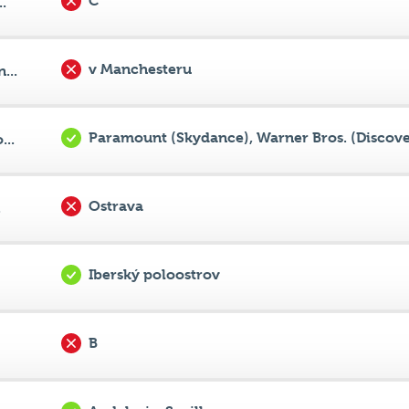
v Manchesteru
...
Paramount (Skydance), Warner Bros. (Discove
...
Ostrava
.
Iberský poloostrov
B
Andalusie, Sevilla