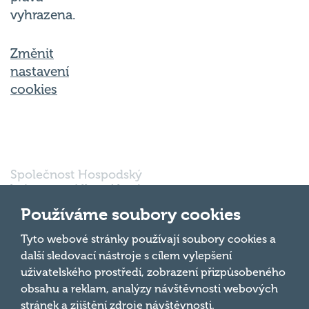
vyhrazena.
Změnit
nastavení
cookies
Společnost Hospodský
kvíz s.r.o., sídlem Nové
sady 988/2, Staré Brno,
Používáme soubory cookies
602 00 Brno, IČ:
03980138, DIČ:
Nahoru
Tyto webové stránky používají soubory cookies a
CZ03980138 je vedena
další sledovací nástroje s cílem vylepšení
pod spisovou značkou
uživatelského prostředí, zobrazení přizpůsobeného
a oddílem 90428 C u
obsahu a reklam, analýzy návštěvnosti webových
Krajského soudu v
Brně.
stránek a zjištění zdroje návštěvnosti.