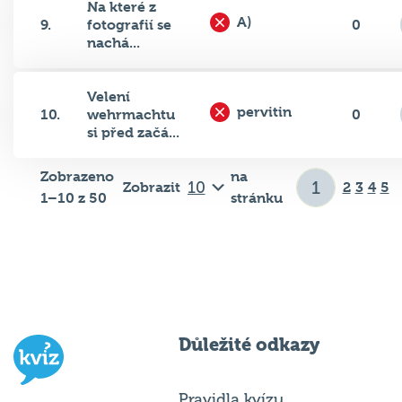
Na které z
A)
9.
fotografií se
0
nachá...
Velení
pervitin
10.
wehrmachtu
0
si před začá...
Zobrazeno
na
Zobrazit
2
3
4
5
1–10 z 50
stránku
Důležité odkazy
Pravidla kvízu