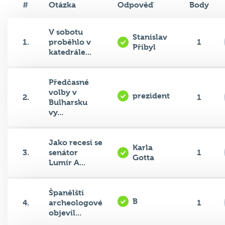
#
Otázka
Odpověď
Body
V sobotu
Stanislav
1.
proběhlo v
1
Přibyl
katedrále...
Předčasné
volby v
prezident
2.
1
Bulharsku
vy...
Jako recesi se
Karla
3.
senátor
1
Gotta
Lumír A...
Španělští
B
4.
archeologové
1
objevil...