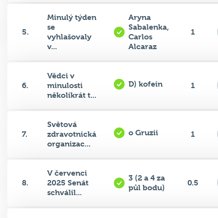
Minulý týden
Aryna
se
Sabalenka,
5.
1
vyhlašovaly
Carlos
v...
Alcaraz
Vědci v
D) kofein
6.
minulosti
1
několikrát t...
Světová
o Gruzii
7.
zdravotnická
1
organizac...
V červenci
3 (2 a 4 za
8.
2025 Senát
0.5
půl bodu)
schválil...