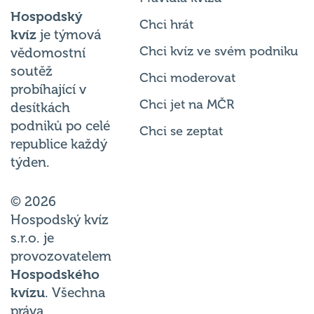
Hospodský
Chci hrát
kvíz
je týmová
Chci kvíz ve svém podniku
vědomostní
soutěž
Chci moderovat
probíhající v
Chci jet na MČR
desítkách
podniků po celé
Chci se zeptat
republice každý
týden.
© 2026
Hospodský kvíz
s.r.o. je
provozovatelem
Hospodského
kvízu
. Všechna
práva