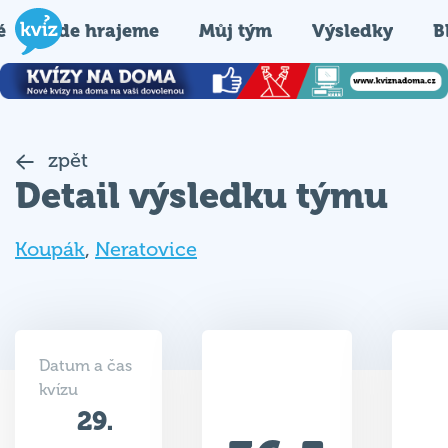
é
Kde hrajeme
Můj tým
Výsledky
B
zpět
Detail výsledku týmu
Koupák
,
Neratovice
Datum a čas
kvízu
29.