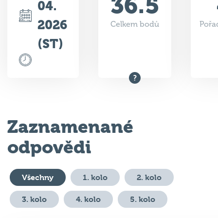
36.5
04.
2026
Celkem bodů
Pořad
(ST)
Zaznamenané
odpovědi
Všechny
1. kolo
2. kolo
3. kolo
4. kolo
5. kolo