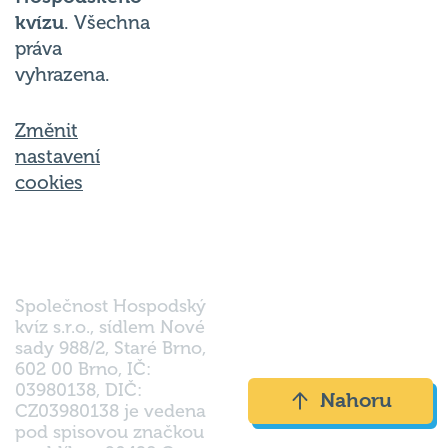
kvízu
. Všechna
práva
vyhrazena.
Změnit
nastavení
cookies
Společnost Hospodský
kvíz s.r.o., sídlem Nové
sady 988/2, Staré Brno,
602 00 Brno, IČ:
03980138, DIČ:
Nahoru
CZ03980138 je vedena
pod spisovou značkou
a oddílem 90428 C u