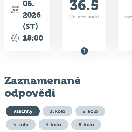
2026
Celkem bodů
Poř
(ST)
18:00
Zaznamenané
odpovědi
Všechny
1. kolo
2. kolo
3. kolo
4. kolo
5. kolo