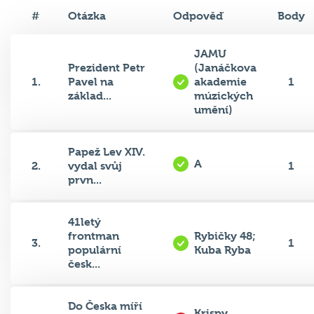
#
Otázka
Odpověď
Body
JAMU
Prezident Petr
(Janáčkova
1.
Pavel na
akademie
1
základ...
múzických
umění)
Papež Lev XIV.
A
2.
vydal svůj
1
prvn...
41letý
frontman
Rybičky 48;
3.
1
populární
Kuba Ryba
česk...
Do Česka míří
Krispy
4.
další americký
0
Kreme