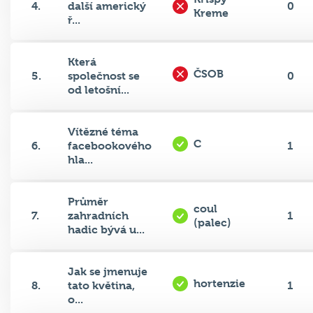
ř...
Která
ČSOB
5.
společnost se
0
od letošní...
Vítězné téma
C
6.
facebookového
1
hla...
Průměr
coul
7.
zahradních
1
(palec)
hadic bývá u...
Jak se jmenuje
hortenzie
8.
tato květina,
1
o...