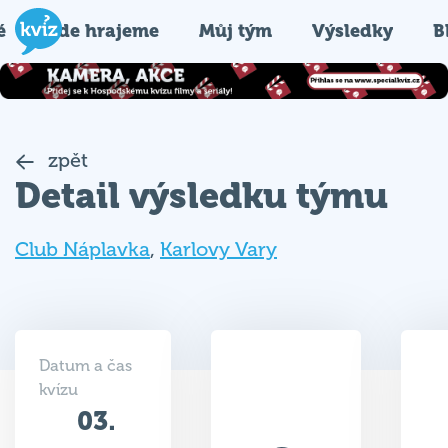
é
Kde hrajeme
Můj tým
Výsledky
B
zpět
Detail výsledku týmu
Club Náplavka
,
Karlovy Vary
Datum a čas
kvízu
03.
36.5
06.