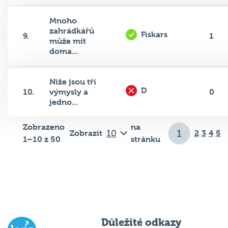
Mnoho
zahrádkářů
Fiskars
9.
1
může mít
doma...
Níže jsou tři
D
10.
výmysly a
0
jedno...
Zobrazeno
na
Zobrazit
2
3
4
5
1–10 z 50
stránku
Důležité odkazy