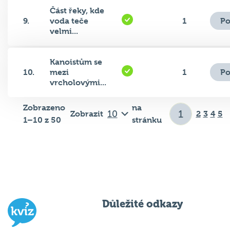
Část řeky, kde
Po
9.
voda teče
1
velmi...
Kanoistům se
Po
10.
mezi
1
vrcholovými...
Zobrazeno
na
Zobrazit
2
3
4
5
1–10 z 50
stránku
Důležité odkazy
Pravidla kvízu