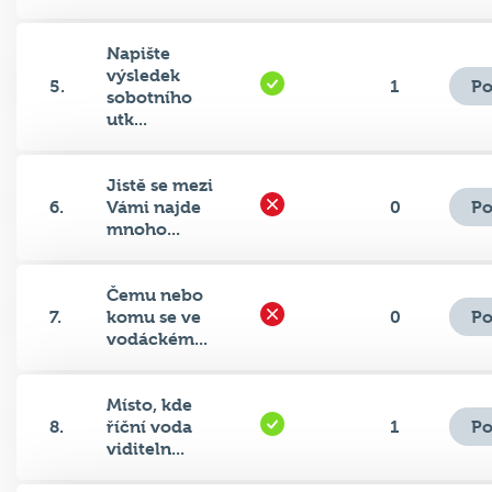
Napište
výsledek
Po
5.
1
sobotního
utk...
Jistě se mezi
Po
6.
Vámi najde
0
mnoho...
Čemu nebo
Po
7.
komu se ve
0
vodáckém...
Místo, kde
Po
8.
říční voda
1
viditeln...