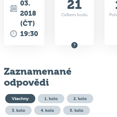
2018
Celkem bodů
Poř
(ČT)
19:30
Zaznamenané
odpovědi
Všechny
1. kolo
2. kolo
3. kolo
4. kolo
5. kolo