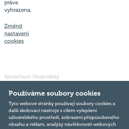
vyhrazena.
Změnit
nastavení
cookies
Společnost Hospodský
kvíz s.r.o., sídlem Nové
sady 988/2, Staré Brno,
602 00 Brno, IČ:
Používáme soubory cookies
03980138, DIČ:
Nahoru
CZ03980138 je vedena
Tyto webové stránky používají soubory cookies a
pod spisovou značkou
další sledovací nástroje s cílem vylepšení
a oddílem 90428 C u
uživatelského prostředí, zobrazení přizpůsobeného
Krajského soudu v
obsahu a reklam, analýzy návštěvnosti webových
Brně.