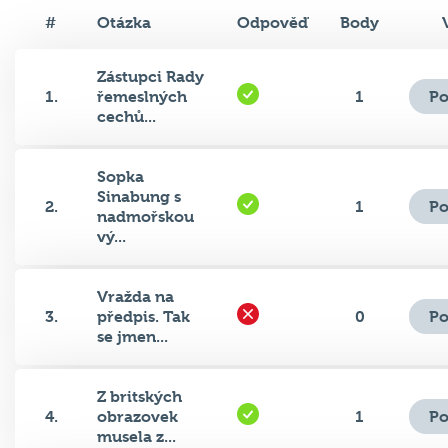
#
Otázka
Odpověď
Body
Zástupci Rady
Po
1.
řemeslných
1
cechů...
Sopka
Sinabung s
Po
2.
1
nadmořskou
vý...
Vražda na
Po
3.
předpis. Tak
0
se jmen...
Z britských
Po
4.
obrazovek
1
musela z...