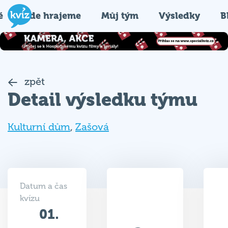
é
Kde hrajeme
Můj tým
Výsledky
B
zpět
Detail výsledku týmu
Kulturní dům
,
Zašová
Datum a čas
kvízu
01.
21
03.