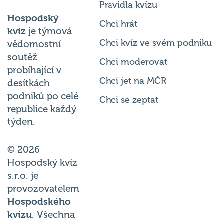
Hospodský
Chci hrát
kvíz
je týmová
Chci kvíz ve svém podniku
vědomostní
soutěž
Chci moderovat
probíhající v
Chci jet na MČR
desítkách
podniků po celé
Chci se zeptat
republice každý
týden.
© 2026
Hospodský kvíz
s.r.o. je
provozovatelem
Hospodského
kvízu
. Všechna
práva