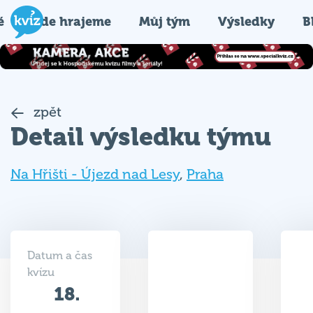
é
Kde hrajeme
Můj tým
Výsledky
B
zpět
Detail výsledku týmu
Na Hřišti - Újezd nad Lesy
,
Praha
Datum a čas
kvízu
18.