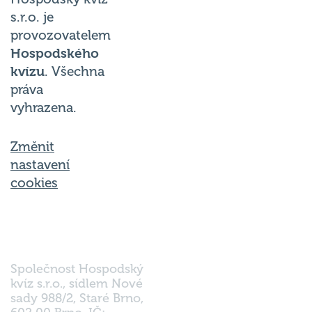
s.r.o. je
provozovatelem
Hospodského
kvízu
. Všechna
práva
vyhrazena.
Změnit
nastavení
cookies
Společnost Hospodský
kvíz s.r.o., sídlem Nové
sady 988/2, Staré Brno,