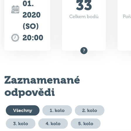
33
01.
2020
Celkem bodů
Poř
(SO)
20:00
Zaznamenané
odpovědi
Všechny
1. kolo
2. kolo
3. kolo
4. kolo
5. kolo