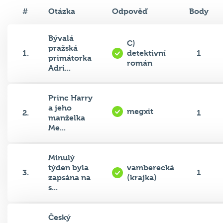
#
Otázka
Odpověď
Body
Bývalá
C)
pražská
1.
detektivní
1
primátorka
román
Adri...
Princ Harry
a jeho
megxit
2.
1
manželka
Me...
Minulý
týden byla
vamberecká
3.
1
zapsána na
(krajka)
s...
Český