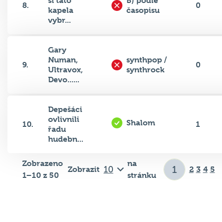
si tato
B) podle
8.
0
kapela
časopisu
vybr...
Gary
Numan,
synthpop /
9.
0
Ultravox,
synthrock
Devo......
Depešáci
ovlivnili
Shalom
10.
1
řadu
hudebn...
Zobrazeno
na
Zobrazit
2
3
4
5
1–10 z 50
stránku