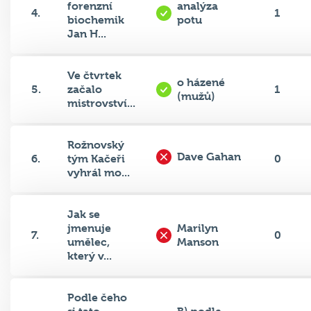
forenzní
analýza
4.
1
biochemik
potu
Jan H...
Ve čtvrtek
o házené
5.
začalo
1
(mužů)
mistrovství...
Rožnovský
Dave Gahan
6.
tým Kačeři
0
vyhrál mo...
Jak se
jmenuje
Marilyn
7.
0
umělec,
Manson
který v...
Podle čeho