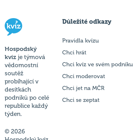
Důležité odkazy
Pravidla kvízu
Hospodský
Chci hrát
kvíz
je týmová
Chci kvíz ve svém podniku
vědomostní
soutěž
Chci moderovat
probíhající v
Chci jet na MČR
desítkách
podniků po celé
Chci se zeptat
republice každý
týden.
© 2026
Hospodský kvíz