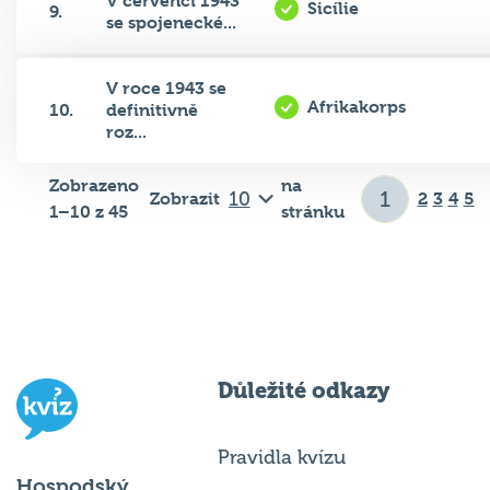
se spojenecké...
V roce 1943 se
Afrikakorps
10.
definitivně
roz...
Zobrazeno
na
Zobrazit
2
3
4
5
1–10 z 45
stránku
Důležité odkazy
Pravidla kvízu
Hospodský
Chci hrát