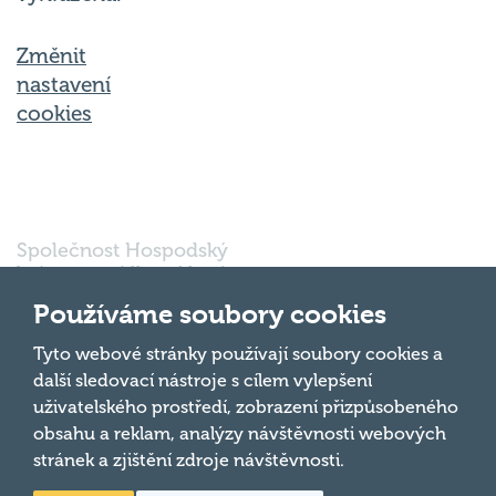
Změnit
nastavení
cookies
Společnost Hospodský
kvíz s.r.o., sídlem Nové
sady 988/2, Staré Brno,
602 00 Brno, IČ:
Používáme soubory cookies
03980138, DIČ:
Nahoru
CZ03980138 je vedena
Tyto webové stránky používají soubory cookies a
pod spisovou značkou
další sledovací nástroje s cílem vylepšení
a oddílem 90428 C u
uživatelského prostředí, zobrazení přizpůsobeného
Krajského soudu v
obsahu a reklam, analýzy návštěvnosti webových
Brně.
stránek a zjištění zdroje návštěvnosti.