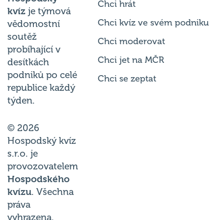
kvíz
je týmová
Chci kvíz ve svém podniku
vědomostní
soutěž
Chci moderovat
probíhající v
Chci jet na MČR
desítkách
podniků po celé
Chci se zeptat
republice každý
týden.
© 2026
Hospodský kvíz
s.r.o. je
provozovatelem
Hospodského
kvízu
. Všechna
práva
vyhrazena.