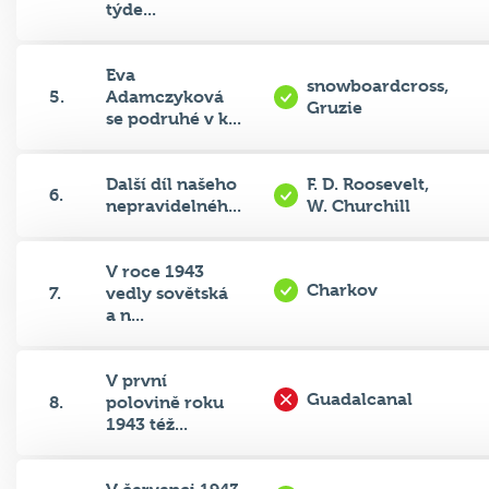
Eva
snowboardcross,
5.
Adamczyková
Gruzie
se podruhé v k...
Další díl našeho
F. D. Roosevelt,
6.
nepravidelnéh...
W. Churchill
V roce 1943
Charkov
7.
vedly sovětská
a n...
V první
Guadalcanal
8.
polovině roku
1943 též...
V červenci 1943
Sicílie
9.