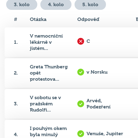
#
Otázka
Odpověď
V nemocniční
C
1.
lékárně v
jistém...
Greta Thunberg
v Norsku
2.
opět
protestova...
V sobotu se v
Arvéd,
3.
pražském
Podezření
Rudolfi...
I pouhým okem
Venuše, Jupiter
4.
byla minulý
týde...