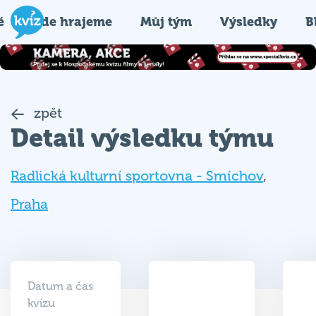
é
Kde hrajeme
Můj tým
Výsledky
B
zpět
Detail výsledku týmu
Radlická kulturní sportovna - Smíchov
,
Praha
Datum a čas
kvízu
07.