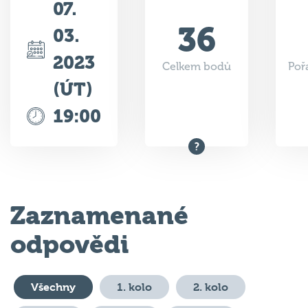
36
03.
2023
Celkem bodů
Poř
(ÚT)
19:00
Zaznamenané
odpovědi
Všechny
1. kolo
2. kolo
3. kolo
4. kolo
5. kolo