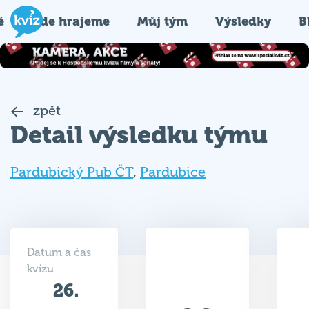
é
Kde hrajeme
Můj tým
Výsledky
B
zpět
Detail výsledku týmu
Pardubický Pub ČT
,
Pardubice
Datum a čas
kvízu
26.
29
09.