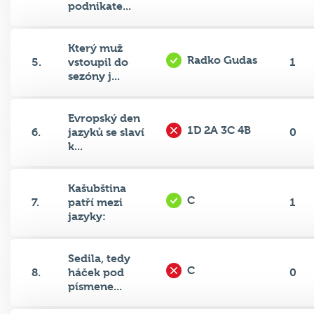
Který muž
Radko Gudas
5.
vstoupil do
1
sezóny j...
Evropský den
1D 2A 3C 4B
6.
jazyků se slaví
0
k...
Kašubština
C
7.
patří mezi
1
jazyky:
Sedila, tedy
C
8.
háček pod
0
písmene...