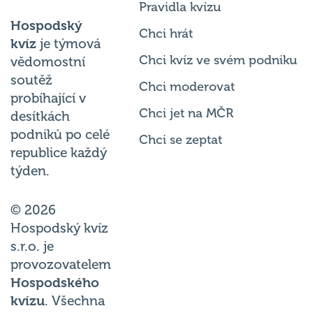
Hospodský
Chci hrát
kvíz
je týmová
Chci kvíz ve svém podniku
vědomostní
soutěž
Chci moderovat
probíhající v
Chci jet na MČR
desítkách
podniků po celé
Chci se zeptat
republice každý
týden.
© 2026
Hospodský kvíz
s.r.o. je
provozovatelem
Hospodského
kvízu
. Všechna
práva