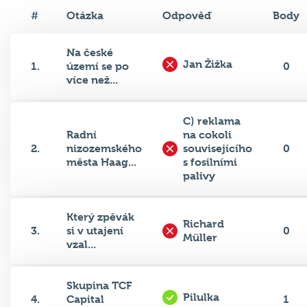
#
Otázka
Odpověď
Body
Na české
Jan Žižka
1.
území se po
0
více než...
C) reklama
Radní
na cokoli
2.
nizozemského
souvisejícího
0
města Haag...
s fosilními
palivy
Který zpěvák
Richard
3.
si v utajení
0
Müller
vzal...
Skupina TCF
Pilulka
4.
Capital
1
podnikate...