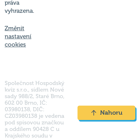
vyhrazena.
Změnit
nastavení
cookies
Společnost Hospodský
kvíz s.r.o., sídlem Nové
sady 988/2, Staré Brno,
602 00 Brno, IČ:
03980138, DIČ:
Nahoru
CZ03980138 je vedena
pod spisovou značkou
a oddílem 90428 C u
Krajského soudu v
Brně.