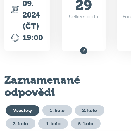
2024
Celkem bodů
Poř
(ČT)
19:00
Zaznamenané
odpovědi
Všechny
1. kolo
2. kolo
3. kolo
4. kolo
5. kolo