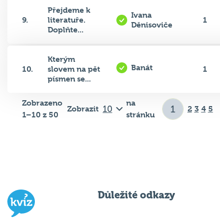
Přejdeme k
Ivana
9.
literatuře.
1
Děnisoviče
Doplňte...
Kterým
Banát
10.
slovem na pět
1
písmen se...
Zobrazeno
na
Zobrazit
2
3
4
5
1–10 z 50
stránku
Důležité odkazy
Pravidla kvízu