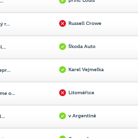
princ Louis
..
Russell Crowe
 r...
Škoda Auto
...
Karel Vejmelka
pr...
Litoměřice
e o...
v Argentině
...