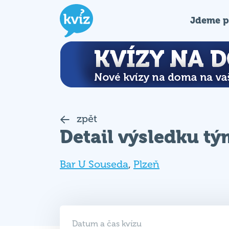
Jdeme p
zpět
Detail výsledku t
Bar U Souseda
,
Plzeň
Datum a čas kvízu