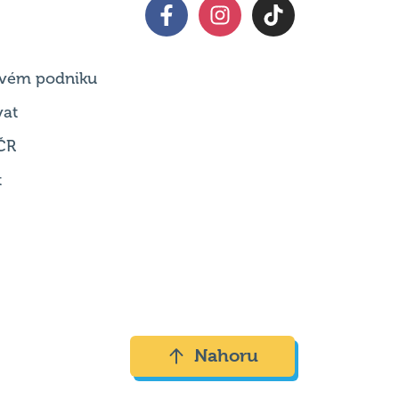
 svém podniku
vat
ČR
t
Nahoru