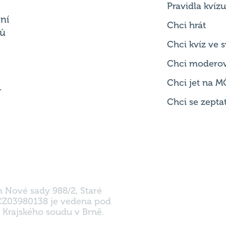
Pravidla kvízu
ní
Chci hrát
ků
Chci kvíz ve
Chci modero
Chci jet na M
.
Chci se zepta
m Nové sady 988/2, Staré
 CZ03980138 je vedena pod
 Krajského soudu v Brně.