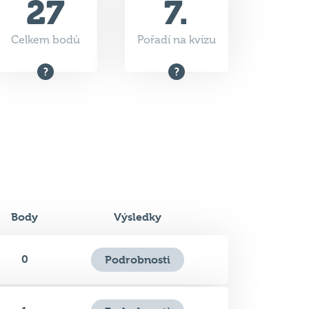
27
7.
Celkem bodů
Pořadí na kvízu
Body
Výsledky
0
Podrobnosti