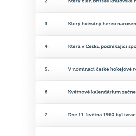
2.
Který člen britské královské r.
3.
Který hvězdný herec narozený
4.
Která v Česku podnikající spol
5.
V nominaci české hokejové re
6.
Květnové kalendárium začnem
7.
Dne 11. května 1960 byl izrael