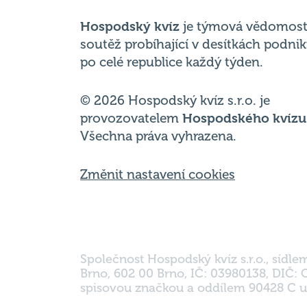
Hospodský kvíz
je týmová vědomost
soutěž probíhající v desítkách podni
po celé republice každý týden.
© 2026 Hospodský kvíz s.r.o. je
provozovatelem
Hospodského kvízu
Všechna práva vyhrazena.
Změnit nastavení cookies
Společnost Hospodský kvíz s.r.o., sídle
Brno, 602 00 Brno, IČ: 03980138, DIČ:
spisovou značkou a oddílem 90428 C u