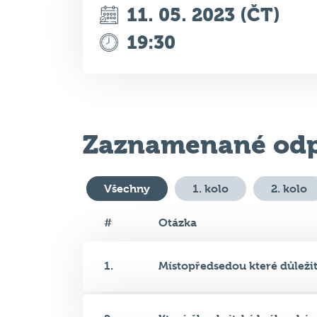
11. 05. 2023 (ČT)
19:30
Zaznamenané odp
Všechny
1. kolo
2. kolo
#
Otázka
1.
Místopředsedou které důležité