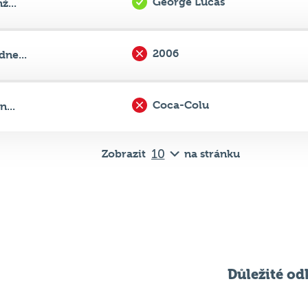
George Lucas
ž...
2006
ne...
Coca-Colu
...
Zobrazit
na stránku
Důležité od