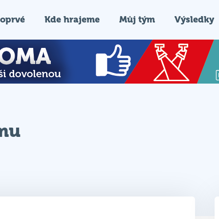
oprvé
Kde hrajeme
Můj tým
Výsledky
ýmu