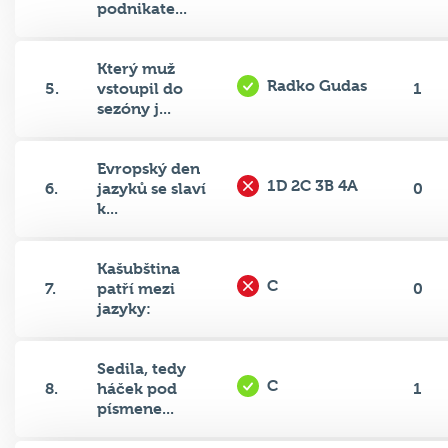
podnikate...
Který muž
Radko Gudas
5.
vstoupil do
1
sezóny j...
Evropský den
1D 2C 3B 4A
6.
jazyků se slaví
0
k...
Kašubština
C
7.
patří mezi
0
jazyky:
Sedila, tedy
C
8.
háček pod
1
písmene...