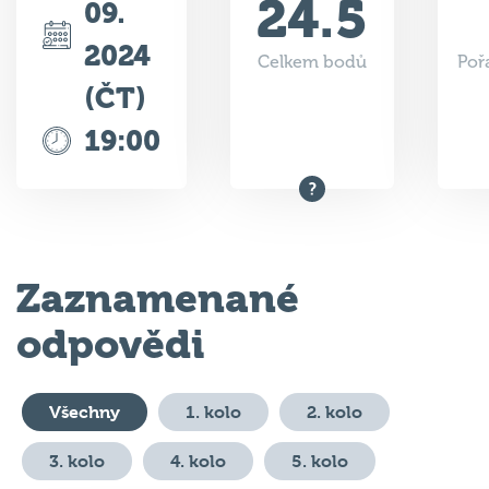
24.5
09.
2024
Celkem bodů
Poř
(ČT)
19:00
Zaznamenané
odpovědi
Všechny
1. kolo
2. kolo
3. kolo
4. kolo
5. kolo