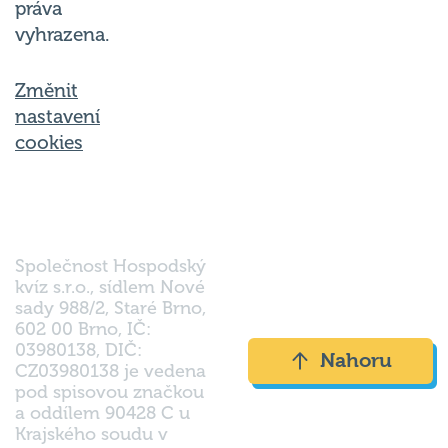
práva
vyhrazena.
Změnit
nastavení
cookies
Společnost Hospodský
kvíz s.r.o., sídlem Nové
sady 988/2, Staré Brno,
602 00 Brno, IČ:
03980138, DIČ:
Nahoru
CZ03980138 je vedena
pod spisovou značkou
a oddílem 90428 C u
Krajského soudu v