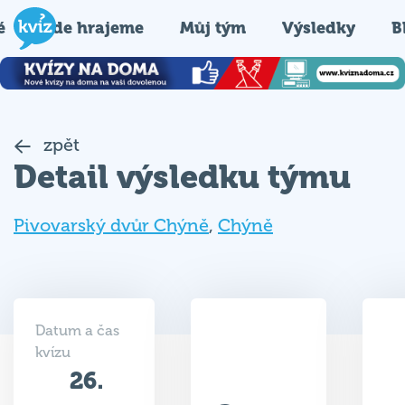
é
Kde hrajeme
Můj tým
Výsledky
B
zpět
Detail výsledku týmu
Pivovarský dvůr Chýně
,
Chýně
Datum a čas
kvízu
26.