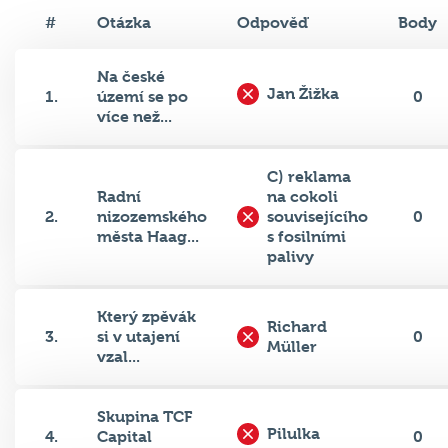
#
Otázka
Odpověď
Body
Na české
Jan Žižka
1.
území se po
0
více než...
C) reklama
Radní
na cokoli
2.
nizozemského
souvisejícího
0
města Haag...
s fosilními
palivy
Který zpěvák
Richard
3.
si v utajení
0
Müller
vzal...
Skupina TCF
Pilulka
4.
Capital
0