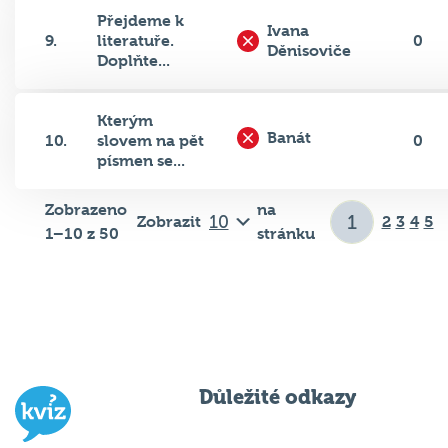
Přejdeme k
Ivana
9.
literatuře.
0
Děnisoviče
Doplňte...
Kterým
Banát
10.
slovem na pět
0
písmen se...
Zobrazeno
na
Zobrazit
2
3
4
5
1–10 z 50
stránku
Důležité odkazy