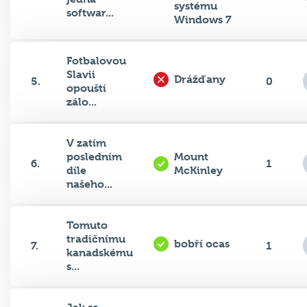
systému
softwar...
Windows 7
Fotbalovou
Slavii
Drážďany
5.
0
opouští
zálo...
V zatím
posledním
Mount
6.
1
díle
McKinley
našeho...
Tomuto
tradičnímu
bobří ocas
7.
1
kanadskému
s...