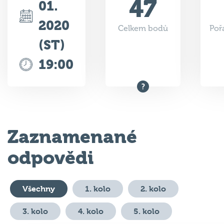
47
01.
2020
Celkem bodů
Poř
(ST)
19:00
Zaznamenané
odpovědi
Všechny
1. kolo
2. kolo
3. kolo
4. kolo
5. kolo