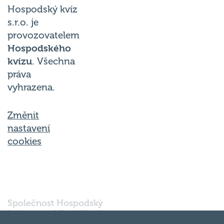
Hospodský kvíz
s.r.o. je
provozovatelem
Hospodského
kvízu
. Všechna
práva
vyhrazena.
Změnit
nastavení
cookies
Společnost Hospodský
kvíz s.r.o., sídlem Nové