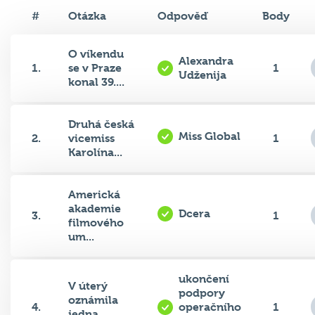
#
Otázka
Odpověď
Body
O víkendu
Alexandra
1.
se v Praze
1
Udženija
konal 39....
Druhá česká
Miss Global
2.
vicemiss
1
Karolína...
Americká
akademie
Dcera
3.
1
filmového
um...
ukončení
V úterý
podpory
oznámila
4.
operačního
1
jedna