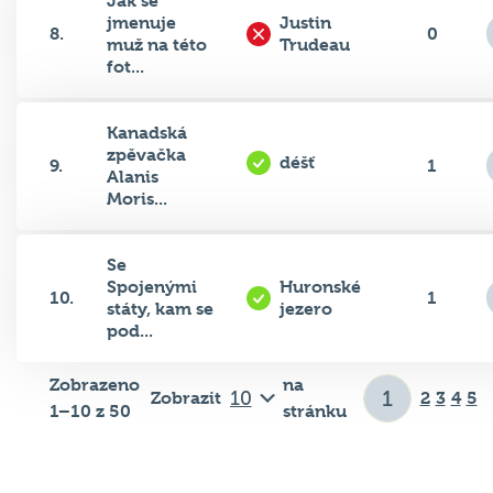
Jak se
jmenuje
Justin
8.
0
muž na této
Trudeau
fot...
Kanadská
zpěvačka
déšť
9.
1
Alanis
Moris...
Se
Spojenými
Huronské
10.
1
státy, kam se
jezero
pod...
Zobrazeno
na
Zobrazit
2
3
4
5
1–10 z 50
stránku