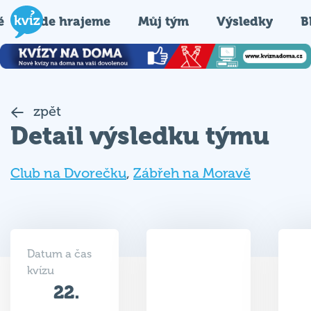
é
Kde hrajeme
Můj tým
Výsledky
B
zpět
Detail výsledku týmu
Club na Dvorečku
,
Zábřeh na Moravě
Datum a čas
kvízu
22.