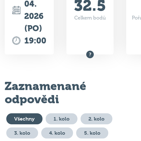
32.5
04.
2026
Celkem bodů
Poř
(PO)
19:00
Zaznamenané
odpovědi
Všechny
1. kolo
2. kolo
3. kolo
4. kolo
5. kolo