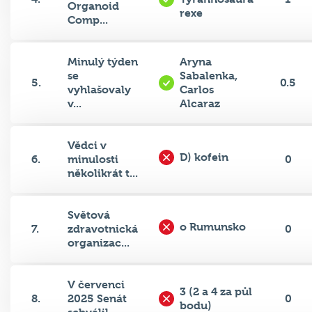
Organoid
rexe
Comp...
Minulý týden
Aryna
se
Sabalenka,
5.
0.5
vyhlašovaly
Carlos
v...
Alcaraz
Vědci v
D) kofein
6.
minulosti
0
několikrát t...
Světová
o Rumunsko
7.
zdravotnická
0
organizac...
V červenci
3 (2 a 4 za půl
8.
2025 Senát
0
bodu)