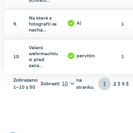
schválil...
Na které z
A)
9.
fotografií se
1
nachá...
Velení
wehrmachtu
pervitin
10.
1
si před
začá...
Zobrazeno
na
Zobrazit
2
3
4
5
1–10 z 50
stránku