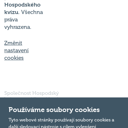
Hospodského
kvízu
. Všechna
práva
vyhrazena.
Změnit
nastavení
cookies
Společnost Hospodský
kvíz s.r.o., sídlem Nové
sady 988/2, Staré Brno,
Používáme soubory cookies
602 00 Brno, IČ:
03980138, DIČ:
Nahoru
Tyto webové stránky používají soubory cookies a
CZ03980138 je vedena
další sledovací nástroje s cílem vylepšení