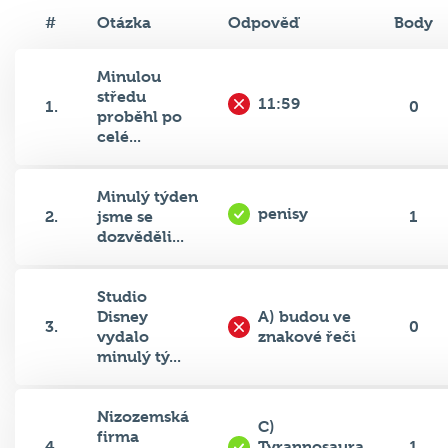
#
Otázka
Odpověď
Body
Minulou
středu
11:59
1.
0
proběhl po
celé...
Minulý týden
penisy
2.
jsme se
1
dozvěděli...
Studio
Disney
A) budou ve
3.
0
vydalo
znakové řeči
minulý tý...
Nizozemská
C)
firma
4.
Tyrannosaura
1