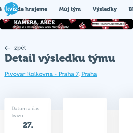
é
Kde hrajeme
Můj tým
Výsledky
B
zpět
Detail výsledku týmu
Pivovar Kolkovna - Praha 7
,
Praha
Datum a čas
kvízu
27.