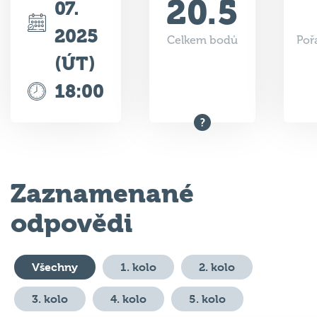
20.5
07.
2025
Celkem bodů
Poř
(ÚT)
18:00
Zaznamenané
odpovědi
Všechny
1. kolo
2. kolo
3. kolo
4. kolo
5. kolo