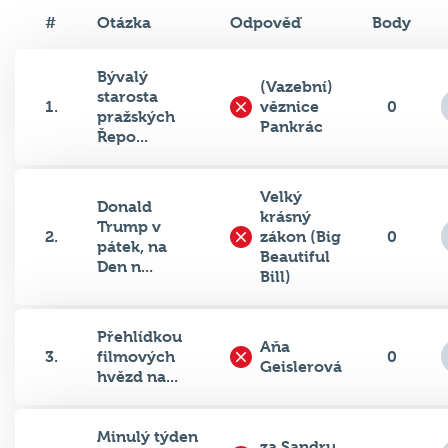
#
Otázka
Odpověď
Body
Bývalý
(Vazební)
starosta
1.
věznice
0
pražských
Pankrác
Řepo...
Velký
Donald
krásný
Trump v
2.
zákon (Big
0
pátek, na
Beautiful
Den n...
Bill)
Přehlídkou
Aňa
3.
filmových
0
Geislerová
hvězd na...
Minulý týden
za Sandru