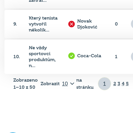
zahrál...
Který tenista
Novak
9.
vytvořil
0
Djoković
několik...
Ne vždy
sportovci
Coca-Cola
10.
1
produktům,
n...
Zobrazeno
na
Zobrazit
2
3
4
5
1–10 z 50
stránku