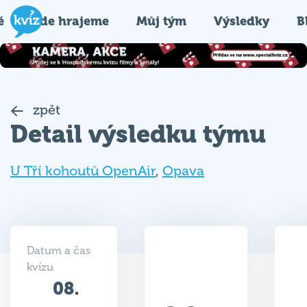
é
Kde hrajeme
Můj tým
Výsledky
B
zpět
Detail výsledku týmu
U Tří kohoutů OpenAir
,
Opava
Datum a čas
kvízu
08.