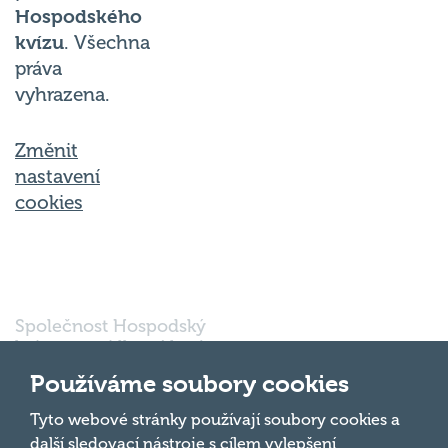
Hospodského
kvízu
. Všechna
práva
vyhrazena.
Změnit
nastavení
cookies
Společnost Hospodský
kvíz s.r.o., sídlem Nové
sady 988/2, Staré Brno,
Používáme soubory cookies
602 00 Brno, IČ:
03980138, DIČ:
Nahoru
Tyto webové stránky používají soubory cookies a
CZ03980138 je vedena
další sledovací nástroje s cílem vylepšení