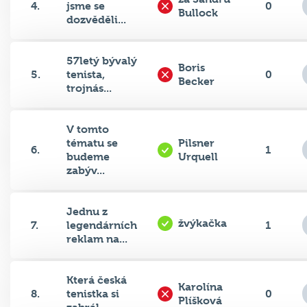
4.
jsme se
0
Bullock
dozvěděli...
57letý bývalý
Boris
5.
tenista,
0
Becker
trojnás...
V tomto
tématu se
Pilsner
6.
1
budeme
Urquell
zabýv...
Jednu z
žvýkačka
7.
legendárních
1
reklam na...
Která česká
Karolína
8.
tenistka si
0
Plíšková