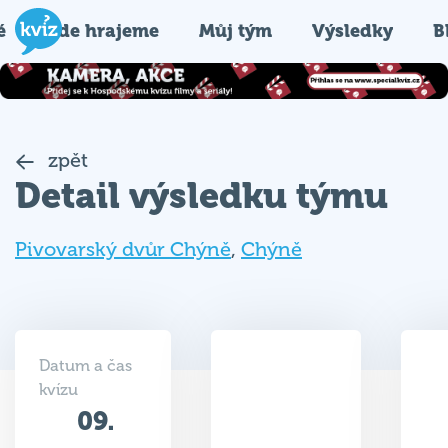
é
Kde hrajeme
Můj tým
Výsledky
B
zpět
Detail výsledku týmu
Pivovarský dvůr Chýně
,
Chýně
Datum a čas
kvízu
09.
31.5
01.