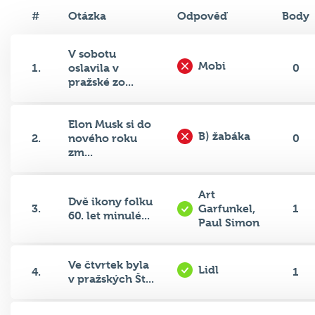
#
Otázka
Odpověď
Body
V sobotu
Mobi
1.
oslavila v
0
pražské zo...
Elon Musk si do
B) žabáka
2.
nového roku
0
zm...
Art
Dvě ikony folku
3.
Garfunkel,
1
60. let minulé...
Paul Simon
Ve čtvrtek byla
Lidl
4.
1
v pražských Št...
SK Slavia
V neděli byl