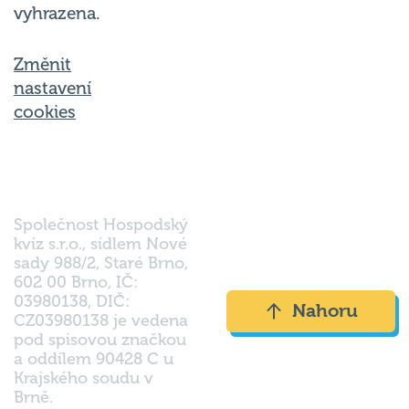
Změnit
nastavení
cookies
Společnost Hospodský
kvíz s.r.o., sídlem Nové
sady 988/2, Staré Brno,
602 00 Brno, IČ:
03980138, DIČ:
Nahoru
CZ03980138 je vedena
pod spisovou značkou
a oddílem 90428 C u
Krajského soudu v
Brně.