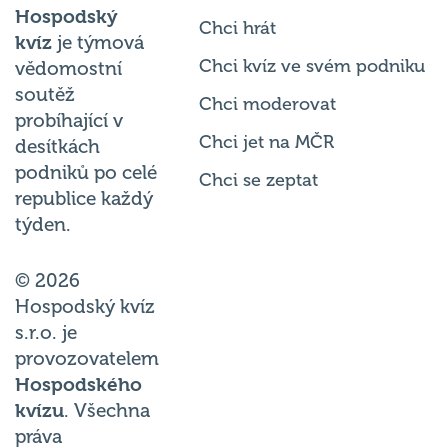
Chci hrát
kvíz
je týmová
Chci kvíz ve svém podniku
vědomostní
soutěž
Chci moderovat
probíhající v
Chci jet na MČR
desítkách
podniků po celé
Chci se zeptat
republice každý
týden.
© 2026
Hospodský kvíz
s.r.o. je
provozovatelem
Hospodského
kvízu
. Všechna
práva
vyhrazena.