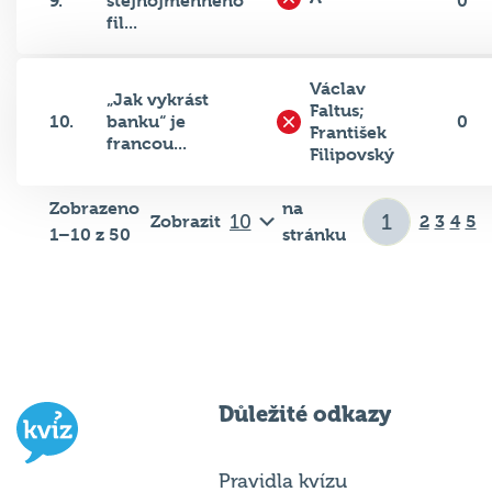
fil...
Václav
„Jak vykrást
Faltus;
10.
banku“ je
0
František
francou...
Filipovský
Zobrazeno
na
Zobrazit
2
3
4
5
1–10 z 50
stránku
Důležité odkazy
Pravidla kvízu
Hospodský