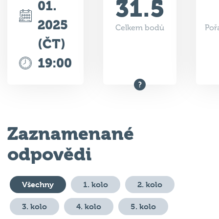
2025
Celkem bodů
Poř
(ČT)
19:00
Zaznamenané
odpovědi
Všechny
1. kolo
2. kolo
3. kolo
4. kolo
5. kolo