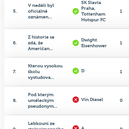
Praha,
5.
oficiálně
1
Tottenham
oznámen...
Hotspur FC
Z historie se
Dwight
6.
zdá, že
1
Eisenhower
Američan...
Kterou vysokou
D
7.
školu
1
vystudova...
Pod kterým
Vin Diesel
8.
uměleckým
0
pseudonym...
Lebkouni ze
A
9.
stejnojmenného
0