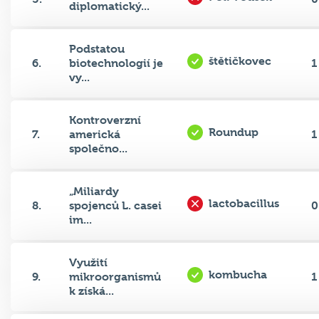
Podstatou
štětičkovec
6.
biotechnologií je
1
vy...
Kontroverzní
Roundup
7.
americká
1
společno...
„Miliardy
lactobacillus
8.
spojenců L. casei
0
im...
Využití
kombucha
9.
mikroorganismů
1
k získá...