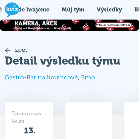
é
Kde hrajeme
Můj tým
Výsledky
B
zpět
Detail výsledku týmu
Gastro-Bar na Kounicově
,
Brno
Datum a čas
kvízu
13.
35.5
04.