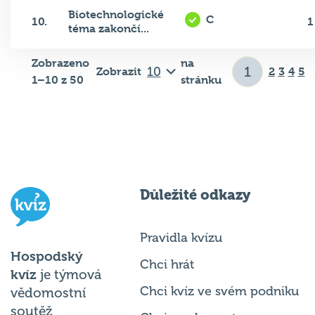
Biotechnologické
C
10.
1
téma zakončí...
Zobrazeno
na
Zobrazit
2
3
4
5
1–10 z 50
stránku
Důležité odkazy
Pravidla kvízu
Hospodský
Chci hrát
kvíz
je týmová
Chci kvíz ve svém podniku
vědomostní
soutěž
Chci moderovat