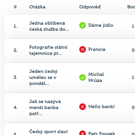
#
Otázka
Odpověď
Bo
Jedna oblíbená
Dáme jídlo
1.
1
česká služba do...
Fotografie státní
Francie
2.
0
tajemnice pr...
Jeden český
Michal
3.
umělec se v
1
Hrůza
ponděl...
Jak se nazývá
Hello bank!
4.
menší banka
0
patř...
Český sport slaví
Petr Fousek
5.
0
diplomatický...