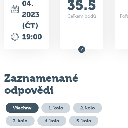
2023
Celkem bodů
Poř
(ČT)
19:00
Zaznamenané
odpovědi
Všechny
1. kolo
2. kolo
3. kolo
4. kolo
5. kolo