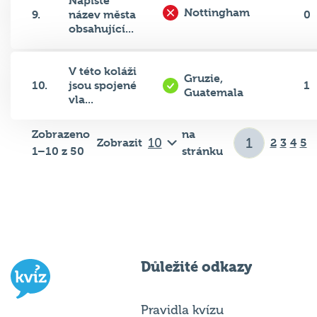
9.
název města
0
obsahující...
V této koláži
Gruzie,
10.
jsou spojené
1
Guatemala
vla...
Zobrazeno
na
Zobrazit
2
3
4
5
1–10 z 50
stránku
Důležité odkazy
Pravidla kvízu
Hospodský