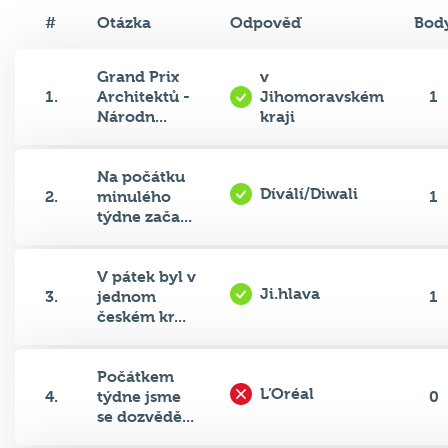
#
Otázka
Odpověď
Bod
Grand Prix
v
1.
Architektů -
Jihomoravském
1
Národn...
kraji
Na počátku
Díválí/Diwali
2.
minulého
1
týdne zača...
V pátek byl v
Ji.hlava
3.
jednom
1
českém kr...
Počátkem
L’Oréal
4.
týdne jsme
0
se dozvědě...