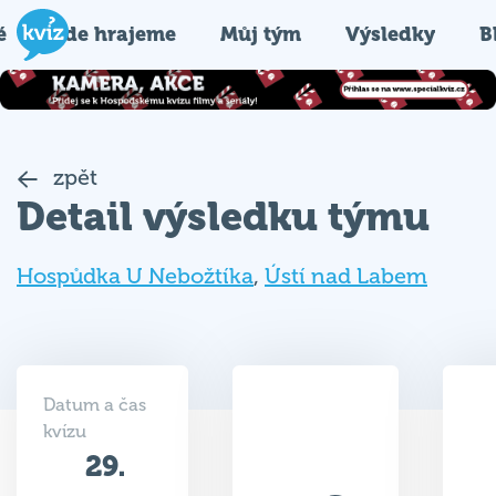
é
Kde hrajeme
Můj tým
Výsledky
B
zpět
Detail výsledku týmu
Hospůdka U Nebožtíka
,
Ústí nad Labem
Datum a čas
kvízu
29.
16
10.