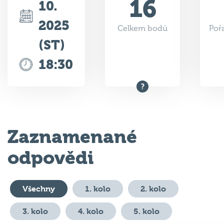
2025
Celkem bodů
Poř
(ST)
18:30
Zaznamenané
odpovědi
Všechny
1. kolo
2. kolo
3. kolo
4. kolo
5. kolo