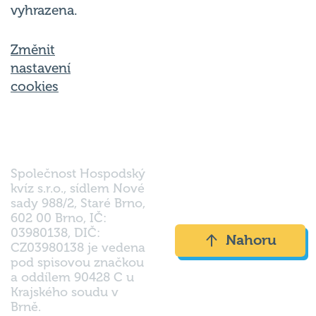
Změnit
nastavení
cookies
Společnost Hospodský
kvíz s.r.o., sídlem Nové
sady 988/2, Staré Brno,
602 00 Brno, IČ:
03980138, DIČ:
Nahoru
CZ03980138 je vedena
pod spisovou značkou
a oddílem 90428 C u
Krajského soudu v
Brně.