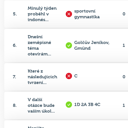
Minulý týden
sportovní
5.
proběhl v
0
gymnastika
indonés...
Dnešní
zeměpisné
Golčův Jeníkov,
6.
1
téma
Gmünd
otevírám...
Které z
C
7.
následujících
0
tvrzení...
V další
1D 2A 3B 4C
8.
otázce bude
1
vaším úkol...
Napište
Nottingham