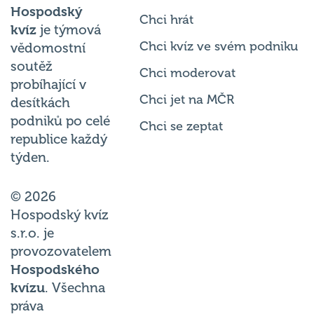
Chci hrát
kvíz
je týmová
Chci kvíz ve svém podniku
vědomostní
soutěž
Chci moderovat
probíhající v
Chci jet na MČR
desítkách
podniků po celé
Chci se zeptat
republice každý
týden.
© 2026
Hospodský kvíz
s.r.o. je
provozovatelem
Hospodského
kvízu
. Všechna
práva
vyhrazena.