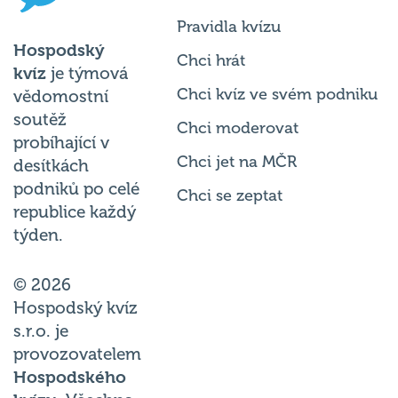
Pravidla kvízu
Hospodský
Chci hrát
kvíz
je týmová
Chci kvíz ve svém podniku
vědomostní
soutěž
Chci moderovat
probíhající v
Chci jet na MČR
desítkách
podniků po celé
Chci se zeptat
republice každý
týden.
© 2026
Hospodský kvíz
s.r.o. je
provozovatelem
Hospodského
kvízu
. Všechna