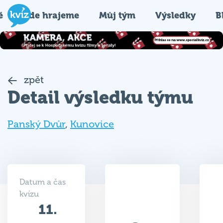
é
Kde hrajeme
Můj tým
Výsledky
B
zpět
Detail výsledku týmu
Panský Dvůr
,
Kunovice
Datum a čas
kvízu
11.
21
04.