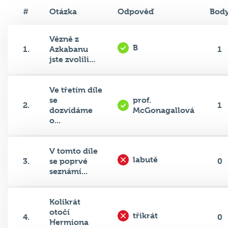
#
Otázka
Odpověď
Bod
Vězně z
B
1.
Azkabanu
1
jste zvolili...
Ve třetím díle
se
prof.
2.
1
dozvídáme
McGonagallová
o...
V tomto díle
labutě
3.
se poprvé
0
seznámí...
Kolikrát
otočí
třikrát
4.
0
Hermiona
obrace...