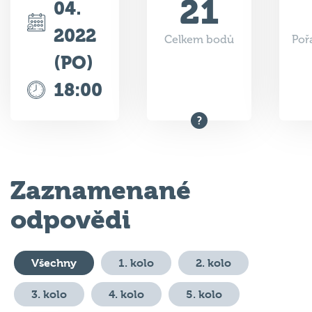
2022
Celkem bodů
Poř
(PO)
18:00
Zaznamenané
odpovědi
Všechny
1. kolo
2. kolo
3. kolo
4. kolo
5. kolo