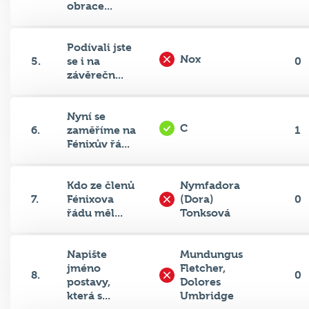
Podívali jste
Nox
5.
se i na
0
závěrečn...
Nyní se
C
6.
zaměříme na
1
Fénixův řá...
Kdo ze členů
Nymfadora
7.
Fénixova
(Dora)
0
řádu měl...
Tonksová
Napište
Mundungus
jméno
Fletcher,
8.
0
postavy,
Dolores
která s...
Umbridge