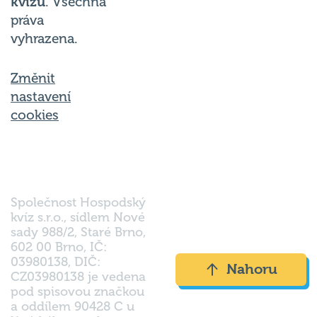
práva
vyhrazena.
Změnit
nastavení
cookies
Společnost Hospodský
kvíz s.r.o., sídlem Nové
sady 988/2, Staré Brno,
602 00 Brno, IČ:
03980138, DIČ:
Nahoru
CZ03980138 je vedena
pod spisovou značkou
a oddílem 90428 C u
Krajského soudu v