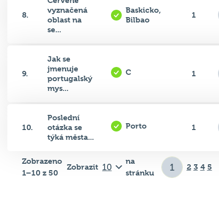
vyznačená
Baskicko,
8.
1
oblast na
Bilbao
se...
Jak se
jmenuje
C
9.
1
portugalský
mys...
Poslední
Porto
10.
otázka se
1
týká města...
Zobrazeno
na
Zobrazit
2
3
4
5
1–10 z 50
stránku