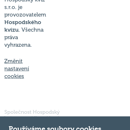
s.r.o. je
provozovatelem
Hospodského
kvízu
. Všechna
práva
vyhrazena.
Změnit
nastavení
cookies
Společnost Hospodský
kvíz s.r.o., sídlem Nové
sady 988/2, Staré Brno,
602 00 Brno, IČ:
Používáme soubory cookies