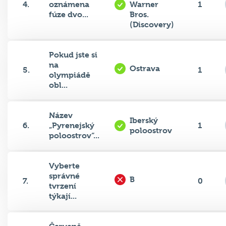
fúze dvo...
Bros.
(Discovery)
Pokud jste si
na
Ostrava
5.
1
olympiádě
obl...
Název
Iberský
6.
„Pyrenejský
1
poloostrov
poloostrov“...
Vyberte
správné
B
7.
0
tvrzení
týkají...
Červeně