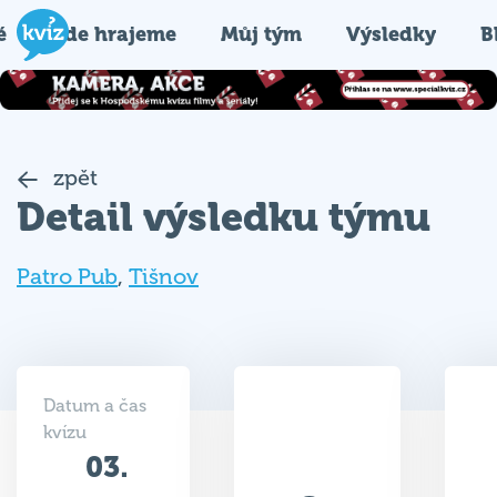
é
Kde hrajeme
Můj tým
Výsledky
B
zpět
Detail výsledku týmu
Patro Pub
,
Tišnov
Datum a čas
kvízu
03.
40.5
03.