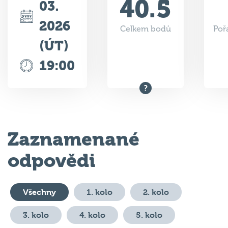
2026
Celkem bodů
Poř
(ÚT)
19:00
Zaznamenané
odpovědi
Všechny
1. kolo
2. kolo
3. kolo
4. kolo
5. kolo