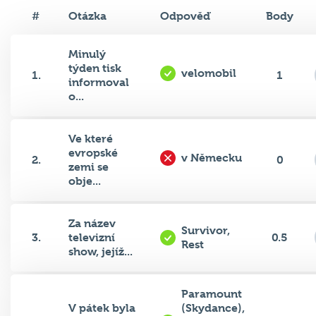
#
Otázka
Odpověď
Body
Minulý
týden tisk
velomobil
1.
1
informoval
o...
Ve které
evropské
v Německu
2.
0
zemi se
obje...
Za název
Survivor,
3.
televizní
0.5
Rest
show, jejíž...
Paramount
V pátek byla
(Skydance),
4.
oznámena
Warner
1