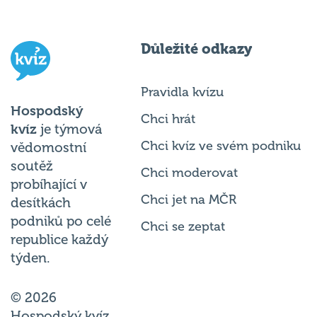
Důležité odkazy
Pravidla kvízu
Hospodský
Chci hrát
kvíz
je týmová
Chci kvíz ve svém podniku
vědomostní
soutěž
Chci moderovat
probíhající v
Chci jet na MČR
desítkách
podniků po celé
Chci se zeptat
republice každý
týden.
© 2026
Hospodský kvíz