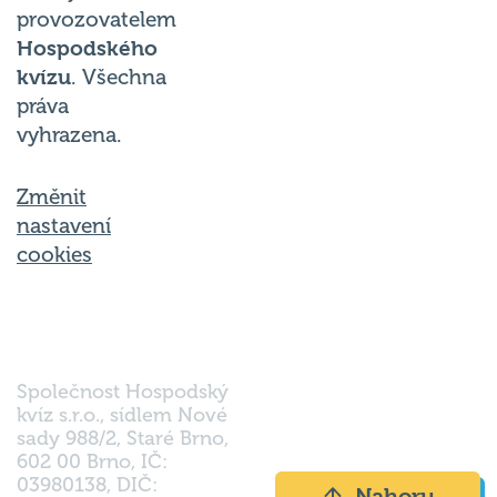
Hospodského
kvízu
. Všechna
práva
vyhrazena.
Změnit
nastavení
cookies
Společnost Hospodský
kvíz s.r.o., sídlem Nové
sady 988/2, Staré Brno,
602 00 Brno, IČ:
03980138, DIČ:
Nahoru
CZ03980138 je vedena