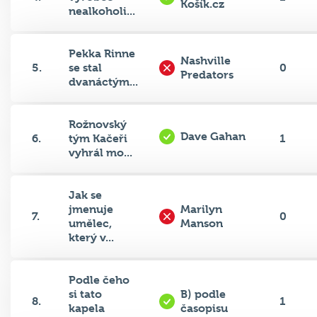
Pekka Rinne
Nashville
5.
se stal
0
Predators
dvanáctým...
Rožnovský
Dave Gahan
6.
tým Kačeři
1
vyhrál mo...
Jak se
jmenuje
Marilyn
7.
0
umělec,
Manson
který v...
Podle čeho
si tato
B) podle
8.
1
kapela
časopisu
vybr...