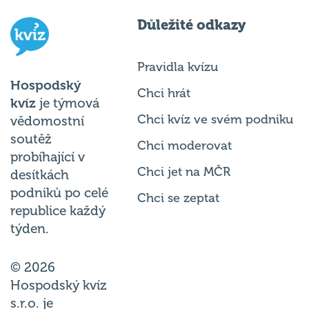
Důležité odkazy
Pravidla kvízu
Hospodský
Chci hrát
kvíz
je týmová
Chci kvíz ve svém podniku
vědomostní
soutěž
Chci moderovat
probíhající v
Chci jet na MČR
desítkách
podniků po celé
Chci se zeptat
republice každý
týden.
© 2026
Hospodský kvíz
s.r.o. je
provozovatelem