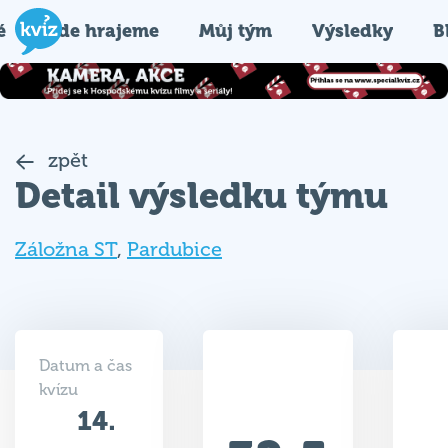
é
Kde hrajeme
Můj tým
Výsledky
B
zpět
Detail výsledku týmu
Záložna ST
,
Pardubice
Datum a čas
kvízu
14.
32.5
01.