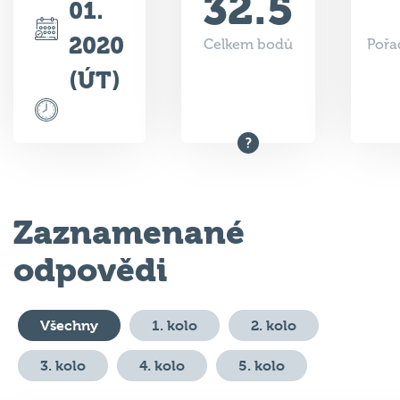
2020
Celkem bodů
Pořa
(ÚT)
Zaznamenané
odpovědi
Všechny
1. kolo
2. kolo
3. kolo
4. kolo
5. kolo
#
Otázka
Odpověď
Body