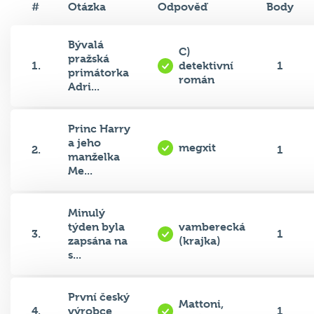
Bývalá
C)
pražská
1.
detektivní
1
primátorka
román
Adri...
Princ Harry
a jeho
megxit
2.
1
manželka
Me...
Minulý
týden byla
vamberecká
3.
1
zapsána na
(krajka)
s...
První český
Mattoni,
4.
výrobce
1
Košík.cz
nealkoholi...