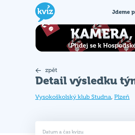
Jdeme p
zpět
Detail výsledku t
Vysokoškolský klub Studna
,
Plzeň
Datum a čas kvízu
23. 01. 2020 (ČT)
19:30