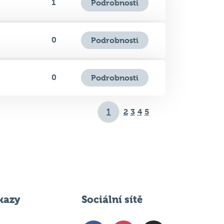
0
Podrobnosti
0
Podrobnosti
2
3
4
5
kazy
Sociální sítě