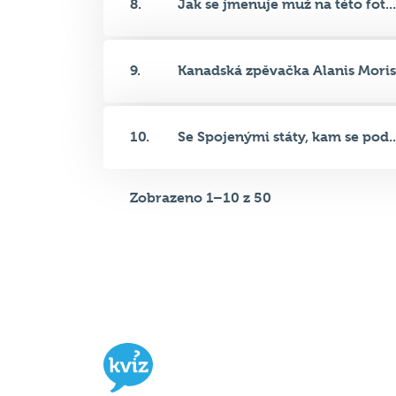
9.
Kanadská zpěvačka Alanis Moris.
10.
Se Spojenými státy, kam se pod..
Zobrazeno 1–10 z 50
Hospodský kvíz
je týmová vědomost
soutěž probíhající v desítkách podni