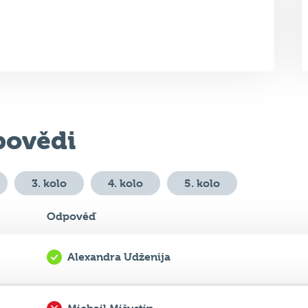
ovědi
3. kolo
4. kolo
5. kolo
Odpověď
Alexandra Udženija
Michail Mišustin
..