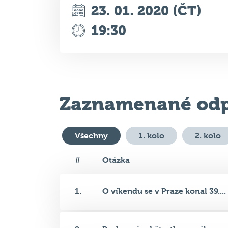
Zaznamenané odp
Všechny
1. kolo
2. kolo
#
Otázka
1.
O víkendu se v Praze konal 39....
2.
Rusko má od čtvrtka nového pre.