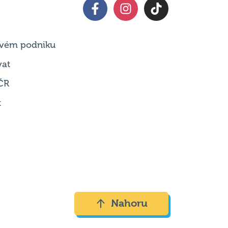
 svém podniku
vat
ČR
t
Nahoru