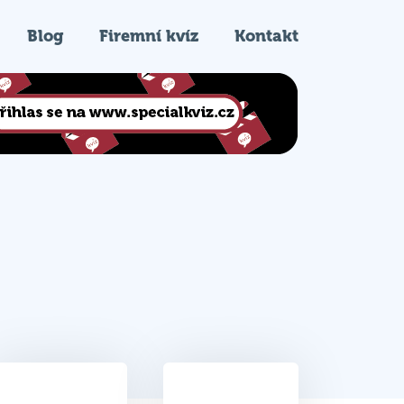
Blog
Firemní kvíz
Kontakt
26.5
5.
Celkem bodů
Pořadí na kvízu