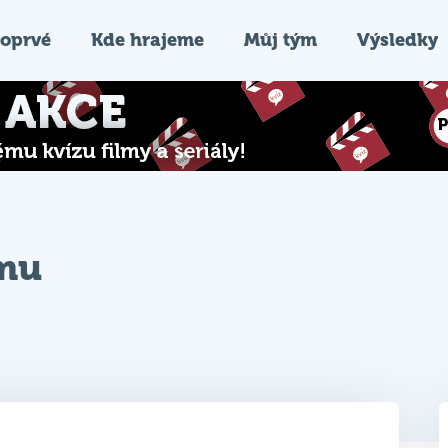
oprvé
Kde hrajeme
Můj tým
Výsledky
ýmu