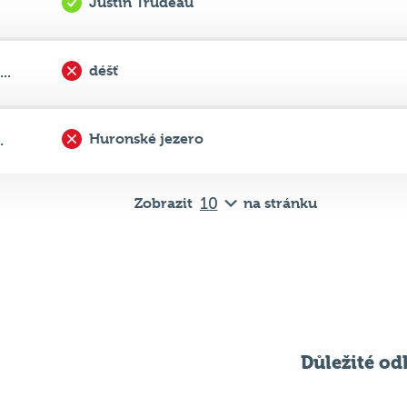
déšť
..
Huronské jezero
.
Zobrazit
na stránku
Důležité od
Pravidla kvízu
ní
Chci hrát
ků