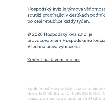
po celé republice každý týden.
© 2026 Hospodský kvíz s.r.o. je
provozovatelem
Hospodského kvízu
Všechna práva vyhrazena.
Změnit nastavení cookies
Společnost Hospodský kvíz s.r.o., sídle
Brno, 602 00 Brno, IČ: 03980138, DIČ:
spisovou značkou a oddílem 90428 C u