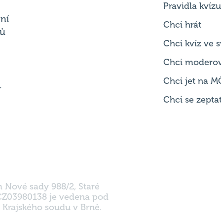
Chci kvíz ve
Chci modero
Chci jet na M
.
Chci se zepta
m Nové sady 988/2, Staré
 CZ03980138 je vedena pod
 Krajského soudu v Brně.