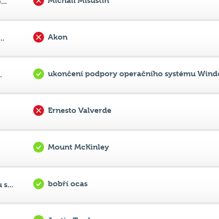
Akon
..
ukončení podpory operačního systému Wind
.
Ernesto Valverde
Mount McKinley
bobří ocas
s...
Justin Trudeau