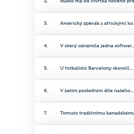
3.
Americký zpěvák s africkými ko.
4.
V úterý oznámila jedna softwar..
5.
U fotbalistů Barcelony skončil...
6.
V zatím posledním díle našeho...
7.
Tomuto tradičnímu kanadskému 
8.
Jak se jmenuje muž na této fot...