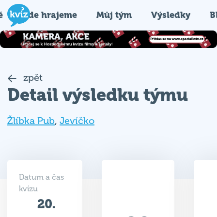
é
Kde hrajeme
Můj tým
Výsledky
B
zpět
Detail výsledku týmu
Žlíbka Pub
,
Jevíčko
Datum a čas
kvízu
20.
29
02.