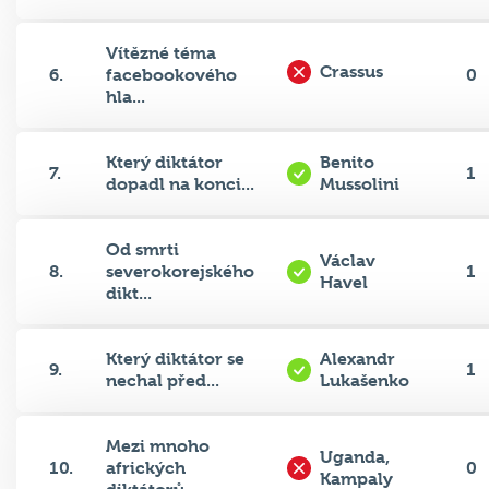
Vítězné téma
Crassus
6.
facebookového
0
hla...
Který diktátor
Benito
7.
1
dopadl na konci...
Mussolini
Od smrti
Václav
8.
severokorejského
1
Havel
dikt...
Který diktátor se
Alexandr
9.
1
nechal před...
Lukašenko
Mezi mnoho
Uganda,
10.
afrických
0
Kampaly
diktátorů...