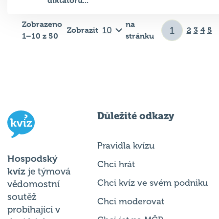
Zobrazeno
na
Zobrazit
2
3
4
5
1–10 z 50
stránku
Důležité odkazy
Pravidla kvízu
Hospodský
Chci hrát
kvíz
je týmová
Chci kvíz ve svém podniku
vědomostní
soutěž
Chci moderovat
probíhající v
Chci jet na MČR
desítkách