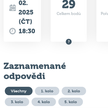
2025
Celkem bodů
Poř
(ČT)
18:30
Zaznamenané
odpovědi
Všechny
1. kolo
2. kolo
3. kolo
4. kolo
5. kolo