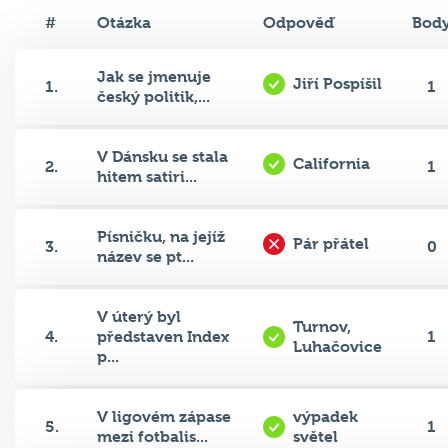
#
Otázka
Odpověď
Bod
Jak se jmenuje
Jiří Pospíšil
1.
1
český politik,...
V Dánsku se stala
California
2.
1
hitem satiri...
Písničku, na jejíž
Pár přátel
3.
0
název se pt...
V úterý byl
Turnov,
4.
představen Index
1
Luhačovice
p...
V ligovém zápase
výpadek
5.
1
mezi fotbalis...
světel