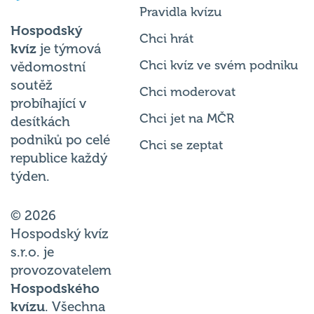
Hospodský
Chci hrát
kvíz
je týmová
Chci kvíz ve svém podniku
vědomostní
soutěž
Chci moderovat
probíhající v
Chci jet na MČR
desítkách
podniků po celé
Chci se zeptat
republice každý
týden.
© 2026
Hospodský kvíz
s.r.o. je
provozovatelem
Hospodského
kvízu
. Všechna
práva