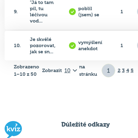
pil, tu
poblil
9.
1
léčivou
(jsem) se
vod...
Je skvělé
vymýšlení
10.
pozorovat,
1
anekdot
jak se sn...
Zobrazeno
na
Zobrazit
2
3
4
5
1–10 z 50
stránku
Důležité odkazy
Pravidla kvízu