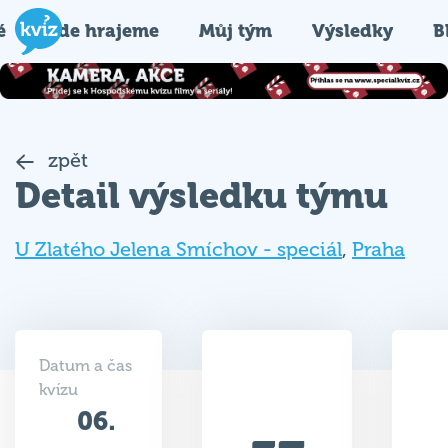
é
Kde hrajeme
Můj tým
Výsledky
B
zpět
Detail výsledku týmu
U Zlatého Jelena Smíchov - speciál
,
Praha
Datum a čas
kvízu
06.
37
11.