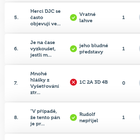
Herci DJC se
Vratné
5.
často
1
lahve
objevují ve...
Je na čase
jeho bludné
6.
vyzkoušet,
1
představy
jestli m...
Mnohé
hlášky z
1C 2A 3D 4B
7.
0
Vyšetřování
ztr...
"V případě,
Rudolf
8.
že tento pán
1
nepřijel
je pr...
"Já to tam