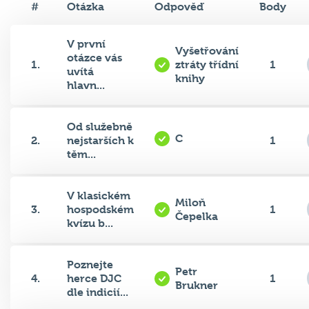
V první
Vyšetřování
otázce vás
1.
ztráty třídní
1
uvítá
knihy
hlavn...
Od služebně
C
2.
nejstarších k
1
těm...
V klasickém
Miloň
3.
hospodském
1
Čepelka
kvízu b...
Poznejte
Petr
4.
herce DJC
1
Brukner
dle indicií...