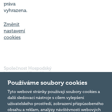
vyhrazena.
Změnit
nastavení
cookies
Společnost Hospodský
kvíz s.r.o., sídlem Nové
sady 988/2, Staré Brno,
602 00 Brno, IČ:
Používáme soubory cookies
03980138, DIČ:
Nahoru
CZ03980138 je vedena
Tyto webové stránky používají soubory cookies a
pod spisovou značkou
další sledovací nástroje s cílem vylepšení
a oddílem 90428 C u
uživatelského prostředí, zobrazení přizpůsobeného
Krajského soudu v
obsahu a reklam, analýzy návštěvnosti webových
Brně.