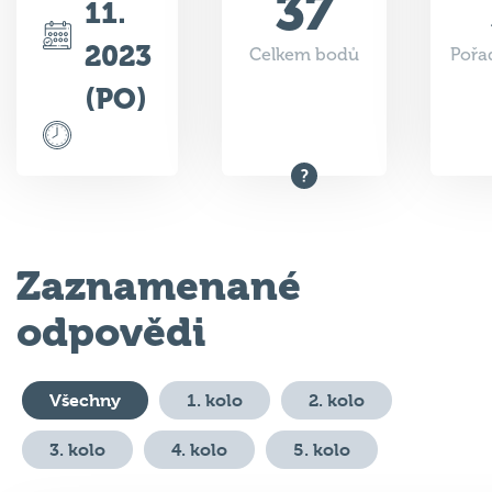
2023
Celkem bodů
Pořad
(PO)
Zaznamenané
odpovědi
Všechny
1. kolo
2. kolo
3. kolo
4. kolo
5. kolo
#
Otázka
Odpověď
Body