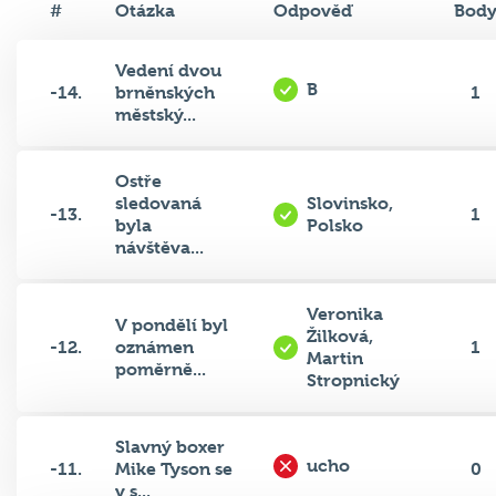
#
Otázka
Odpověď
Bod
Vedení dvou
B
-14.
brněnských
1
městský...
Ostře
sledovaná
Slovinsko,
-13.
1
byla
Polsko
návštěva...
Veronika
V pondělí byl
Žilková,
-12.
oznámen
1
Martin
poměrně...
Stropnický
Slavný boxer
ucho
-11.
Mike Tyson se
0
v s...