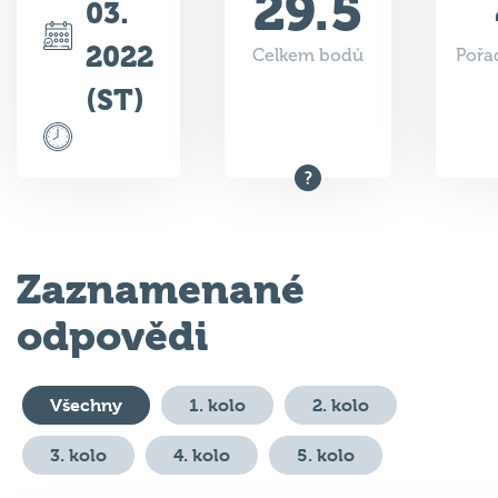
29.5
03.
2022
Celkem bodů
Pořad
(ST)
Zaznamenané
odpovědi
Všechny
1. kolo
2. kolo
3. kolo
4. kolo
5. kolo