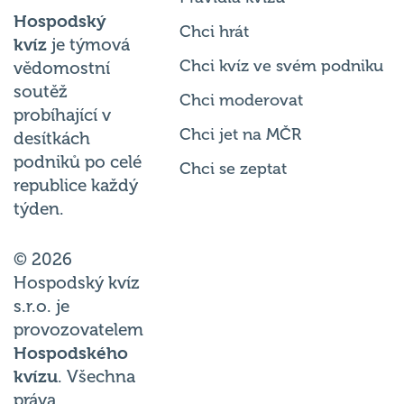
Hospodský
Chci hrát
kvíz
je týmová
Chci kvíz ve svém podniku
vědomostní
soutěž
Chci moderovat
probíhající v
Chci jet na MČR
desítkách
podniků po celé
Chci se zeptat
republice každý
týden.
© 2026
Hospodský kvíz
s.r.o. je
provozovatelem
Hospodského
kvízu
. Všechna
práva