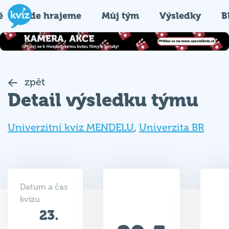
é
Kde hrajeme
Můj tým
Výsledky
B
zpět
Detail výsledku týmu
Univerzitní kvíz MENDELU
,
Univerzita BR
Datum a čas
kvízu
23.