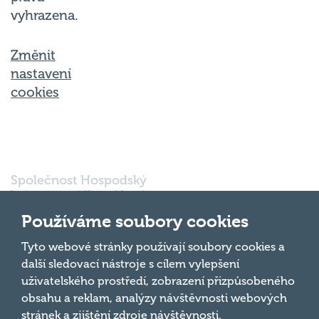
vyhrazena.
Změnit
nastavení
cookies
Společnost Hospodský
kvíz s.r.o., sídlem Nové
sady 988/2, Staré Brno,
Používáme soubory cookies
602 00 Brno, IČ:
03980138, DIČ:
Nahoru
Tyto webové stránky používají soubory cookies a
CZ03980138 je vedena
další sledovací nástroje s cílem vylepšení
pod spisovou značkou
uživatelského prostředí, zobrazení přizpůsobeného
a oddílem 90428 C u
obsahu a reklam, analýzy návštěvnosti webových
Krajského soudu v
Brně.
stránek a zjištění zdroje návštěvnosti.