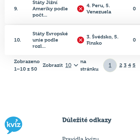
Státy Jižní
4. Peru, 5.
9.
Ameriky podle
0
Venezuela
počt...
Státy Evropské
3. Švédsko, 5.
10.
unie podle
0
Finsko
rozl...
Zobrazeno
na
Zobrazit
2
3
4
5
1–10 z 50
stránku
Důležité odkazy
Pravidla kvízu