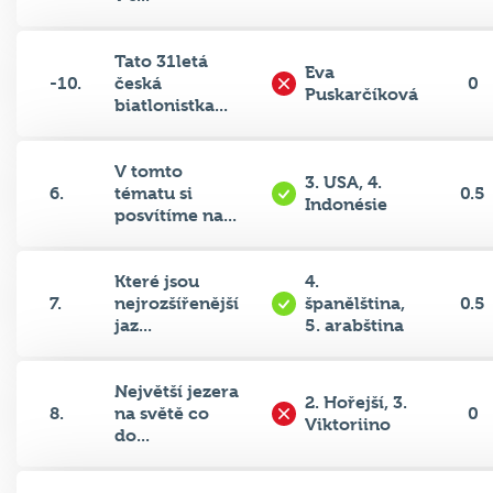
Tato 31letá
Eva
-10.
česká
0
Puskarčíková
biatlonistka...
V tomto
3. USA, 4.
6.
tématu si
0.5
Indonésie
posvítíme na...
Které jsou
4.
7.
nejrozšířenější
španělština,
0.5
jaz...
5. arabština
Největší jezera
2. Hořejší, 3.
8.
na světě co
0
Viktoriino
do...