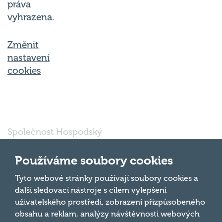
vyhrazena.
Změnit
nastavení
cookies
Společnost Hospodský
kvíz s.r.o., sídlem Nové
sady 988/2, Staré Brno,
602 00 Brno, IČ:
Používáme soubory cookies
03980138, DIČ:
Nahoru
CZ03980138 je vedena
Tyto webové stránky používají soubory cookies a
pod spisovou značkou
další sledovací nástroje s cílem vylepšení
a oddílem 90428 C u
uživatelského prostředí, zobrazení přizpůsobeného
Krajského soudu v
obsahu a reklam, analýzy návštěvnosti webových
Brně.