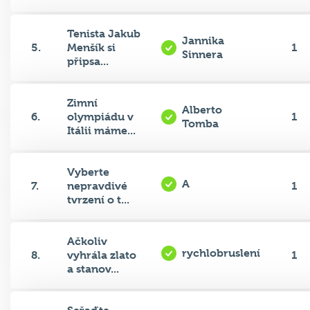
Tenista Jakub
Jannika
5.
Menšík si
1
Sinnera
připsa...
Zimní
Alberto
6.
olympiádu v
1
Tomba
Itálii máme...
Vyberte
A
7.
nepravdivé
1
tvrzení o t...
Ačkoliv
rychlobruslení
8.
vyhrála zlato
1
a stanov...
Seřaďte