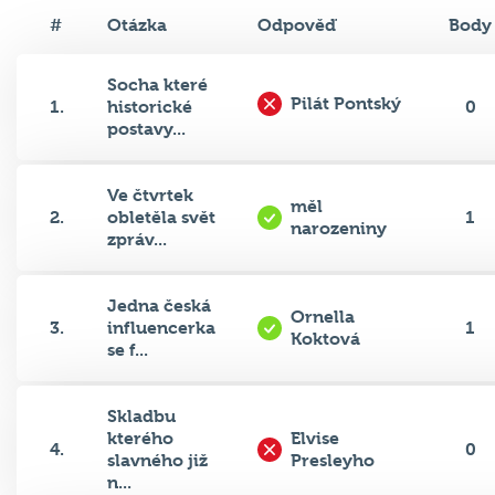
#
Otázka
Odpověď
Body
Socha které
Pilát Pontský
1.
historické
0
postavy...
Ve čtvrtek
měl
2.
obletěla svět
1
narozeniny
zpráv...
Jedna česká
Ornella
3.
influencerka
1
Koktová
se f...
Skladbu
kterého
Elvise
4.
0
slavného již
Presleyho
n...