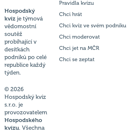
Hospodský
Chci hrát
kvíz
je týmová
Chci kvíz ve svém podniku
vědomostní
soutěž
Chci moderovat
probíhající v
Chci jet na MČR
desítkách
podniků po celé
Chci se zeptat
republice každý
týden.
© 2026
Hospodský kvíz
s.r.o. je
provozovatelem
Hospodského
kvízu
. Všechna
práva