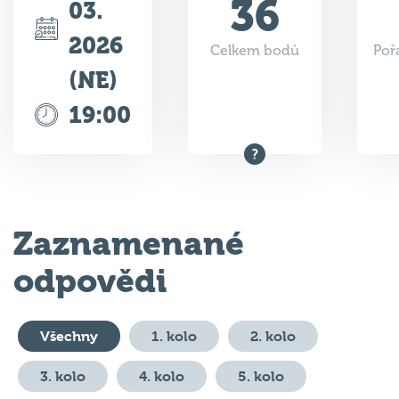
2026
Celkem bodů
Poř
(NE)
19:00
Zaznamenané
odpovědi
Všechny
1. kolo
2. kolo
3. kolo
4. kolo
5. kolo