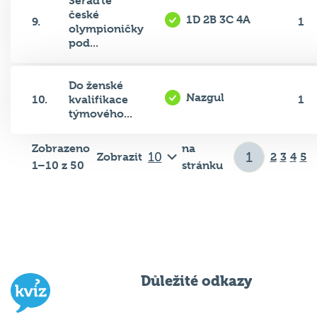
české
1D 2B 3C 4A
9.
1
olympioničky
pod...
Do ženské
Nazgul
10.
kvalifikace
1
týmového...
Zobrazeno
na
Zobrazit
2
3
4
5
1–10 z 50
stránku
Důležité odkazy
Pravidla kvízu