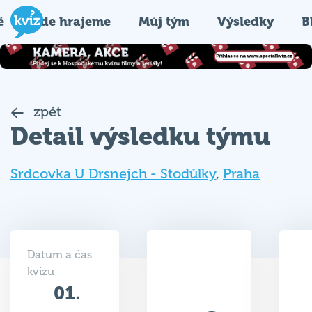
é
Kde hrajeme
Můj tým
Výsledky
B
zpět
Detail výsledku týmu
Srdcovka U Drsnejch - Stodůlky
,
Praha
Datum a čas
kvízu
01.
36
03.