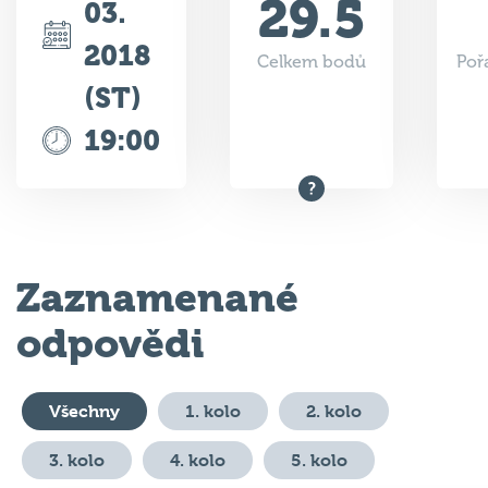
29.5
03.
2018
Celkem bodů
Poř
(ST)
19:00
Zaznamenané
odpovědi
Všechny
1. kolo
2. kolo
3. kolo
4. kolo
5. kolo