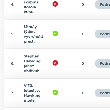
skupina
Podr
4.
0
Kofola
kupu...
Minulý
týden
Podr
5.
1
vyvrcholil
presti...
Stephen
Hawking,
Podr
6.
0
jehož
obdivuh...
V 70.
letech se
Podr
7.
1
Hawking
intele...