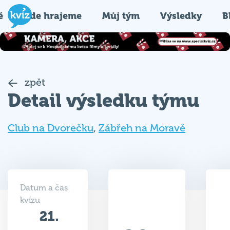
é
Kde hrajeme
Můj tým
Výsledky
B
zpět
Detail výsledku týmu
Club na Dvorečku
,
Zábřeh na Moravě
Datum a čas
kvízu
21.