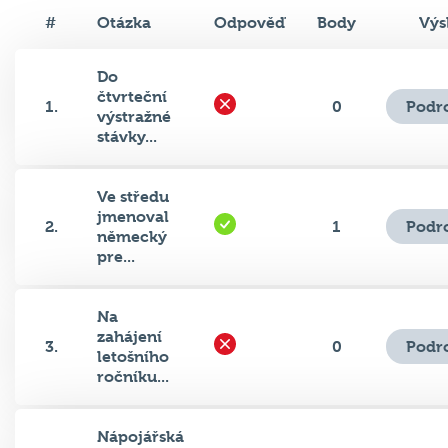
#
Otázka
Odpověď
Body
Výs
Do
čtvrteční
Podr
1.
0
výstražné
stávky...
Ve středu
jmenoval
Podr
2.
1
německý
pre...
Na
zahájení
Podr
3.
0
letošního
ročníku...
Nápojářská