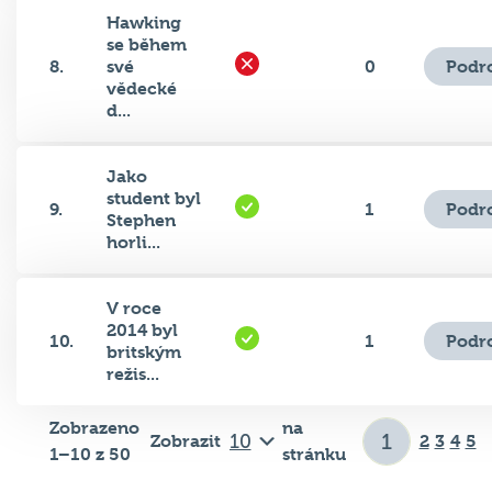
Hawking
se během
Podr
8.
své
0
vědecké
d...
Jako
student byl
Podr
9.
1
Stephen
horli...
V roce
2014 byl
Podr
10.
1
britským
režis...
Zobrazeno
na
Zobrazit
2
3
4
5
1–10 z 50
stránku