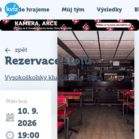
é
Kde hrajeme
Můj tým
Výsledky
B
zpět
Rezervace stolu
Vysokoškolský klub Studna
,
Plzeň
Příští kvíz
10. 9.
2026
19:00