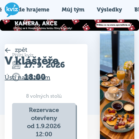
é
Kde hrajeme
Můj tým
Výsledky
B
zpět
Příští kvíz
V kláštěře
17. 9. 2026
18:00
Ústí nad Labem
8 volných stolů
Rezervace
otevřeny
od 1.9.2026
12:00