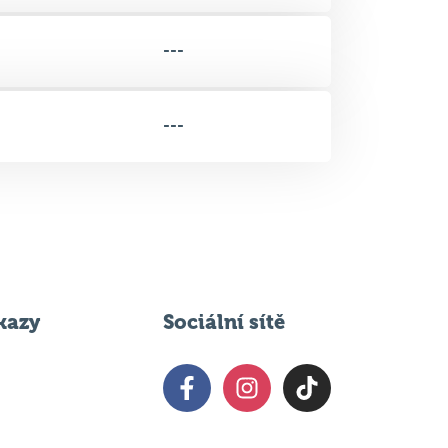
---
---
kazy
Sociální sítě