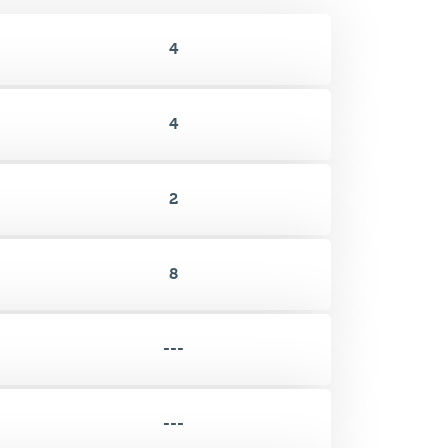
4
4
2
8
---
---