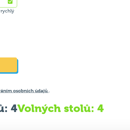
 rychlý
váním osobních údajů
.
ů: 4
Volných stolů: 4