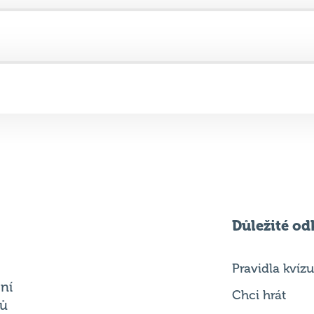
Důležité od
Pravidla kvízu
ní
Chci hrát
ků