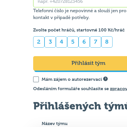
Telefonní číslo je nepovinné a slouží jen pro
kontakt v případě potřeby.
Zvolte počet hráčů, startovné 100 Kč/hráč
2
3
4
5
6
7
8
Přihlásit tým
Mám zájem o autorezervaci
Odesláním formuláře souhlasíte se
zpraco
Přihlášených tým
Název týmu