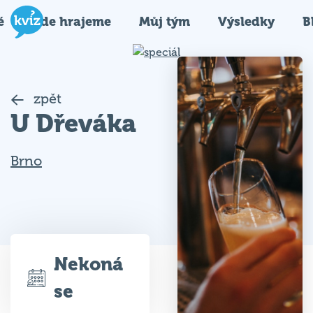
é
Kde hrajeme
Můj tým
Výsledky
B
zpět
U Dřeváka
Brno
Nekoná
se