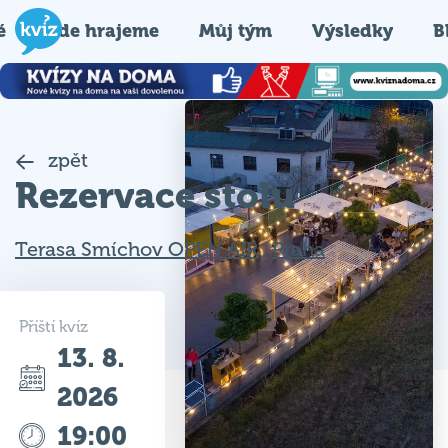
é
Kde hrajeme
Můj tým
Výsledky
B
zpět
Rezervace stolu
Terasa Smíchov OPEN AIR
,
Praha
Příští kvíz
13. 8.
2026
19:00