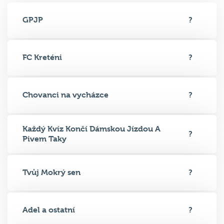
GPJP
?
FC Kreténi
?
Chovanci na vycházce
?
Každý Kvíz Končí Dámskou Jízdou A
?
Pivem Taky
Tvůj Mokrý sen
?
Adel a ostatní
?