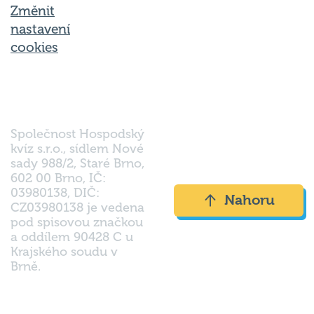
Změnit
nastavení
cookies
Společnost Hospodský
kvíz s.r.o., sídlem Nové
sady 988/2, Staré Brno,
602 00 Brno, IČ:
03980138, DIČ:
Nahoru
CZ03980138 je vedena
pod spisovou značkou
a oddílem 90428 C u
Krajského soudu v
Brně.