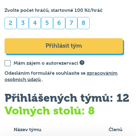
Zvolte počet hráčů, startovné 100 Kč/hráč
2
3
4
5
6
7
8
Přihlásit tým
Mám zájem o autorezervaci
Odesláním formuláře souhlasíte se
zpracováním
osobních údajů
.
Přihlášených týmů: 12
Volných stolů: 8
Název týmu
Členů