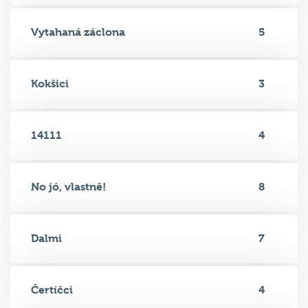
Vytahaná záclona
5
Kokšici
3
14111
4
No jó, vlastně!
8
Dalmi
7
Čertíčci
4