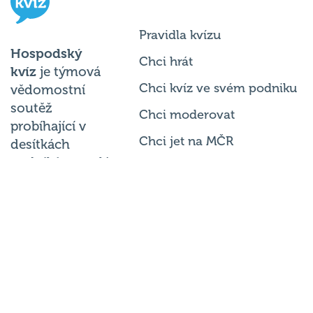
Pravidla kvízu
Hospodský
Chci hrát
kvíz
je týmová
Chci kvíz ve svém podniku
vědomostní
soutěž
Chci moderovat
probíhající v
Chci jet na MČR
desítkách
podniků po celé
Chci se zeptat
republice každý
týden.
© 2026
Hospodský kvíz
s.r.o. je
provozovatelem
Hospodského