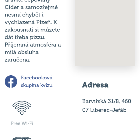
Cider a samozřejmě
nesmí chybět i
vychlazená Plzeň. K
zakousnuti si můžete
dát třeba pizzu.
Příjemná atmosféra a
milá obsluha
zaručena.
Facebooková
Adresa
skupina kvízu
Barvířská 31/8, 460
07 Liberec-Jeřáb
Free Wi-Fi