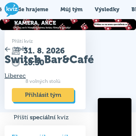
é
Kde hrajeme
Můj tým
Výsledky
B
Příští kvíz
zpět
31. 8. 2026
Switch Bar&Café
18:30
Liberec
8 volných stolů
Přihlásit tým
Příští
speciální
kvíz