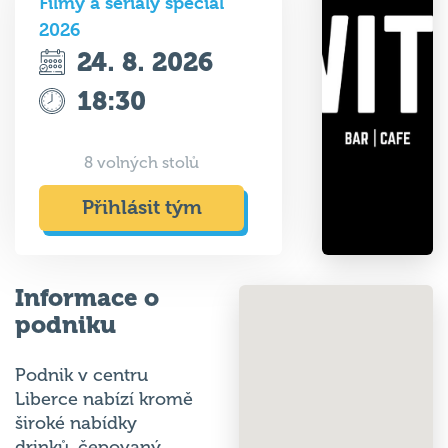
Filmy a seriály speciál
2026
24. 8. 2026
18:30
8 volných stolů
Přihlásit tým
Informace o
podniku
Podnik v centru
Liberce nabízí kromě
široké nabídky
drinků, čepovaný