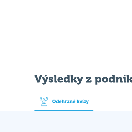
Výsledky z podni
Odehrané kvízy
Datum
Ví