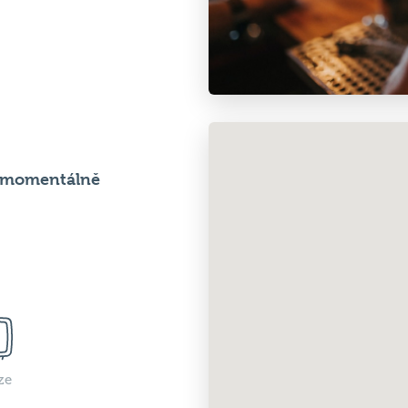
e momentálně
ze