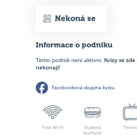
Informace o podniku
Kvízy se zd
Tento podnik není aktivní.
nekonají!
Facebooková skupina kvízu
Free Wi-Fi
Studená
Televi
kuchyně