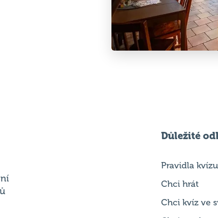
Důležité od
Pravidla kvízu
ní
Chci hrát
ků
Chci kvíz ve