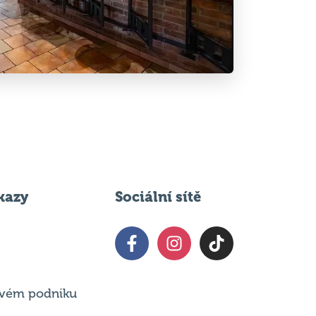
kazy
Sociální sítě
 svém podniku