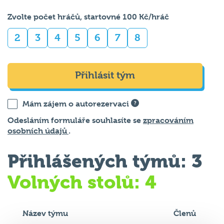
Zvolte počet hráčů, startovné 100 Kč/hráč
2
3
4
5
6
7
8
Přihlásit tým
Mám zájem o autorezervaci
Odesláním formuláře souhlasíte se
zpracováním
osobních údajů
.
Přihlášených týmů: 3
Volných stolů: 4
Název týmu
Členů