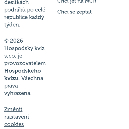
Chci jet na MČR
desítkách
podniků po celé
Chci se zeptat
republice každý
týden.
© 2026
Hospodský kvíz
s.r.o. je
provozovatelem
Hospodského
kvízu
. Všechna
práva
vyhrazena.
Změnit
nastavení
cookies