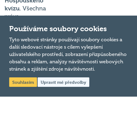
kvízu
. Všechna
práva
vyhrazena.
Používáme soubory cookies
Změnit
Tyto webové stránky používají soubory cookies a
nastavení
další sledovací nástroje s cílem vylepšení
cookies
uživatelského prostředí, zobrazení přizpůsobeného
obsahu a reklam, analýzy návštěvnosti webových
stránek a zjištění zdroje návštěvnosti.
Souhlasím
Upravit mé předvolby
Společnost Hospodský
kvíz s.r.o., sídlem Nové
sady 988/2, Staré Brno,
602 00 Brno, IČ:
03980138, DIČ:
Nahoru
CZ03980138 je vedena
pod spisovou značkou
a oddílem 90428 C u