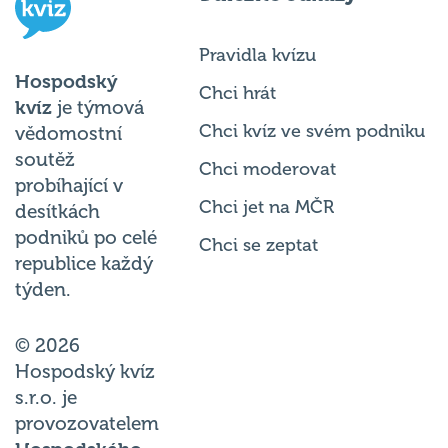
Pravidla kvízu
Hospodský
Chci hrát
kvíz
je týmová
Chci kvíz ve svém podniku
vědomostní
soutěž
Chci moderovat
probíhající v
Chci jet na MČR
desítkách
podniků po celé
Chci se zeptat
republice každý
týden.
© 2026
Hospodský kvíz
s.r.o. je
provozovatelem
Hospodského