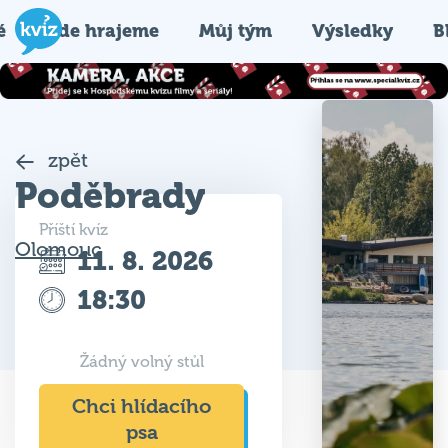
é
Kde hrajeme
Můj tým
Výsledky
B
zpět
Poděbrady
Příští kvíz
Olomouc
11. 8. 2026
18:30
Žádný volný stůl
Chci hlídacího
psa