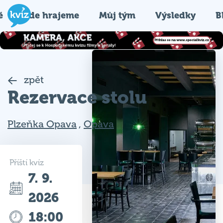
é
Kde hrajeme
Můj tým
Výsledky
B
zpět
Rezervace stolu
Plzeňka Opava
,
Opava
Příští kvíz
7. 9.
2026
18:00