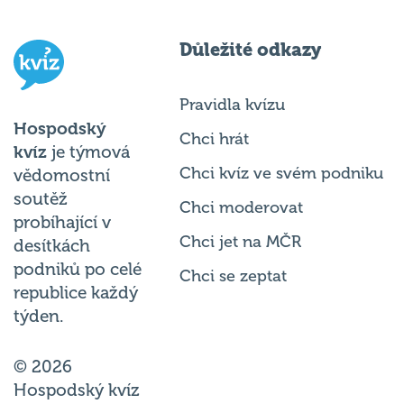
Důležité odkazy
Pravidla kvízu
Hospodský
Chci hrát
kvíz
je týmová
Chci kvíz ve svém podniku
vědomostní
soutěž
Chci moderovat
probíhající v
Chci jet na MČR
desítkách
podniků po celé
Chci se zeptat
republice každý
týden.
© 2026
Hospodský kvíz
s.r.o. je