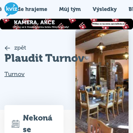
é
Kde hrajeme
Můj tým
Výsledky
B
zpět
Plaudit Turnov
Turnov
Nekoná
se