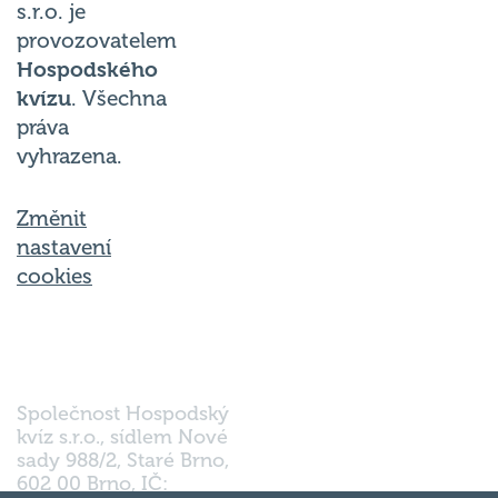
provozovatelem
Hospodského
kvízu
. Všechna
práva
vyhrazena.
Změnit
nastavení
cookies
Společnost Hospodský
kvíz s.r.o., sídlem Nové
sady 988/2, Staré Brno,
602 00 Brno, IČ:
03980138, DIČ:
Nahoru