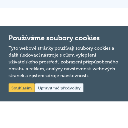
Důležité odkazy
Používáme soubory cookies
Pravidla kvízu
Tyto webové stránky používají soubory cookies a
Hospodský
další sledovací nástroje s cílem vylepšení
Chci hrát
kvíz
je týmová
uživatelského prostředí, zobrazení přizpůsobeného
Chci kvíz ve svém podniku
vědomostní
obsahu a reklam, analýzy návštěvnosti webových
soutěž
stránek a zjištění zdroje návštěvnosti.
Chci moderovat
probíhající v
Souhlasím
Upravit mé předvolby
Chci jet na MČR
desítkách
podniků po celé
Chci se zeptat
republice každý
týden.