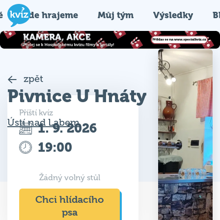
é
Kde hrajeme
Můj tým
Výsledky
B
zpět
Pivnice U Hnáty
Příští kvíz
Ústí nad Labem
1. 9. 2026
19:00
Žádný volný stůl
Chci hlídacího
psa