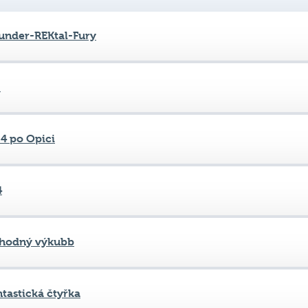
°
 4 po Opici
4
hodný výkubb
ntastická čtyřka
mírovy kozičky