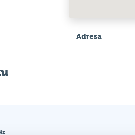
Adresa
ku
těz
under-REKtal-Fury