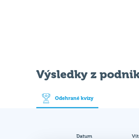
Výsledky z podni
Odehrané kvízy
Datum
Ví
23. 9. 2024
Th