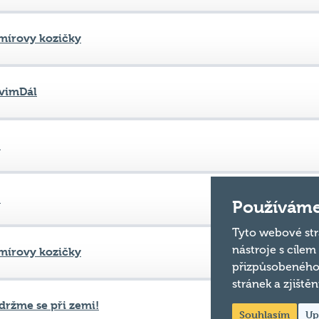
vimDál
°
°
mírovy kozičky
Používáme
Tyto webové str
nástroje s cílem
držme se při zemi!
přizpůsobeného
stránek a zjiště
Zobrazit
na stránku
Souhlasím
Up