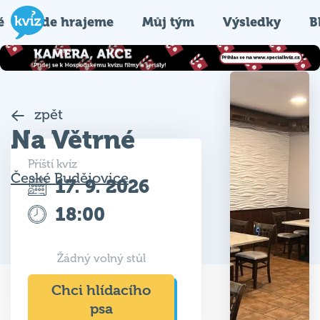
é
Kde hrajeme
Můj tým
Výsledky
B
zpět
Na Větrné
Příští kvíz
České Budějovice
17. 9. 2026
18:00
Žádný volný stůl
Chci hlídacího
psa