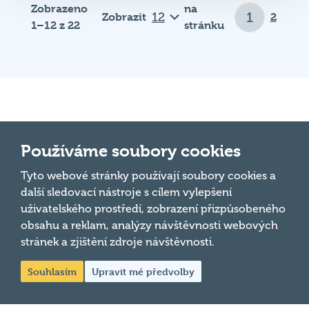
Zobrazeno
na
Zobrazit
2
1–12 z 22
stránku
Důležité odkazy
Používáme soubory cookies
Tyto webové stránky používají soubory cookies a
Pravidla kvízu
další sledovací nástroje s cílem vylepšení
Hospodský
Chci hrát
uživatelského prostředí, zobrazení přizpůsobeného
kvíz
je týmová
obsahu a reklam, analýzy návštěvnosti webových
Chci kvíz ve svém podniku
vědomostní
stránek a zjištění zdroje návštěvnosti.
soutěž
Chci moderovat
Souhlasím
Upravit mé předvolby
probíhající v
Chci jet na MČR
desítkách