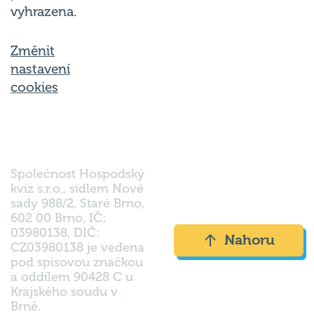
vyhrazena.
Změnit
nastavení
cookies
Společnost Hospodský
kvíz s.r.o., sídlem Nové
sady 988/2, Staré Brno,
602 00 Brno, IČ:
03980138, DIČ:
Nahoru
CZ03980138 je vedena
pod spisovou značkou
a oddílem 90428 C u
Krajského soudu v
Brně.