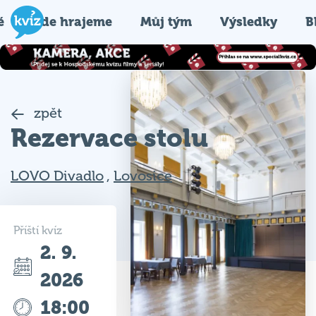
é
Kde hrajeme
Můj tým
Výsledky
B
zpět
Rezervace stolu
LOVO Divadlo
,
Lovosice
Příští kvíz
2. 9.
2026
18:00