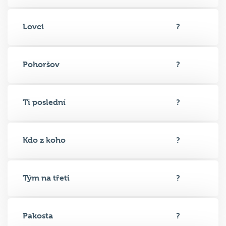
Lovci
?
Pohoršov
?
Ti poslední
?
Kdo z koho
?
Tým na třeti
?
Pakosta
?