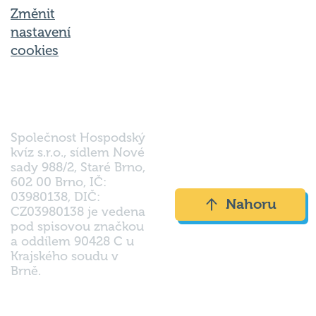
Změnit
nastavení
cookies
Společnost Hospodský
kvíz s.r.o., sídlem Nové
sady 988/2, Staré Brno,
602 00 Brno, IČ:
03980138, DIČ:
Nahoru
CZ03980138 je vedena
pod spisovou značkou
a oddílem 90428 C u
Krajského soudu v
Brně.