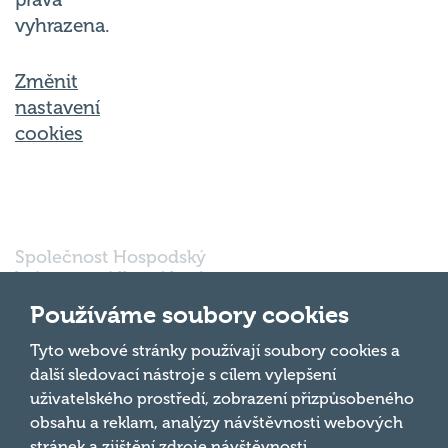
vyhrazena.
Změnit
nastavení
cookies
Společnost Hospodský
kvíz s.r.o., sídlem Nové
sady 988/2, Staré Brno,
Používáme soubory cookies
602 00 Brno, IČ:
03980138, DIČ:
Nahoru
Tyto webové stránky používají soubory cookies a
CZ03980138 je vedena
další sledovací nástroje s cílem vylepšení
pod spisovou značkou
uživatelského prostředí, zobrazení přizpůsobeného
a oddílem 90428 C u
obsahu a reklam, analýzy návštěvnosti webových
Krajského soudu v
Brně.
stránek a zjištění zdroje návštěvnosti.