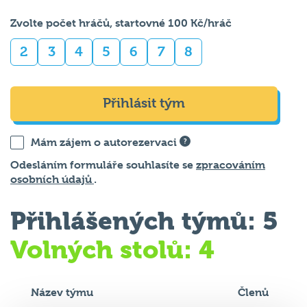
Zvolte počet hráčů, startovné 100 Kč/hráč
2
3
4
5
6
7
8
Přihlásit tým
Mám zájem o autorezervaci
Odesláním formuláře souhlasíte se
zpracováním
osobních údajů
.
Přihlášených týmů: 5
Volných stolů: 4
Název týmu
Členů