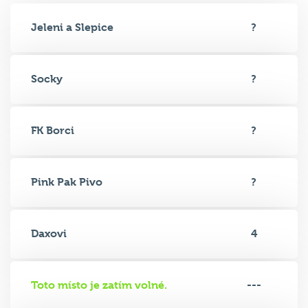
Jeleni a Slepice
?
Socky
?
FK Borci
?
Pink Pak Pivo
?
Daxovi
4
Toto místo je zatím volné.
---