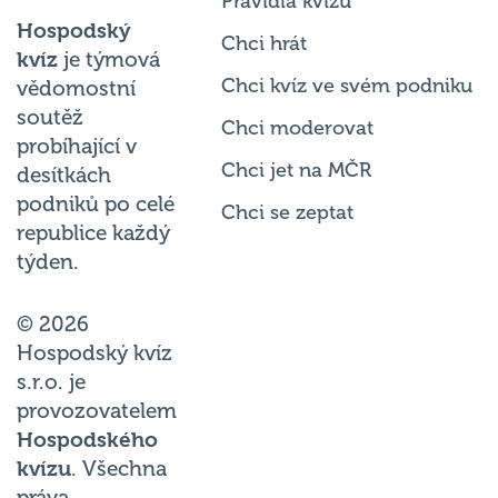
Pravidla kvízu
Hospodský
Chci hrát
kvíz
je týmová
Chci kvíz ve svém podniku
vědomostní
soutěž
Chci moderovat
probíhající v
Chci jet na MČR
desítkách
podniků po celé
Chci se zeptat
republice každý
týden.
© 2026
Hospodský kvíz
s.r.o. je
provozovatelem
Hospodského
kvízu
. Všechna
práva