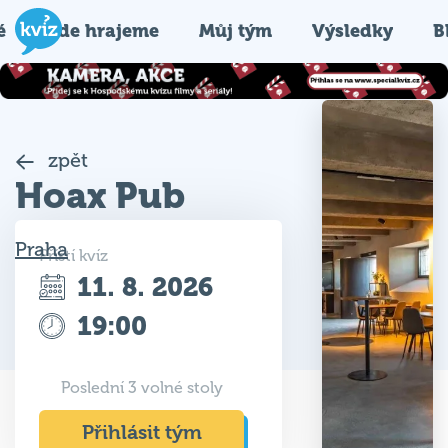
é
Kde hrajeme
Můj tým
Výsledky
B
zpět
Hoax Pub
Praha
Příští kvíz
11. 8. 2026
19:00
Poslední 3 volné stoly
Přihlásit tým