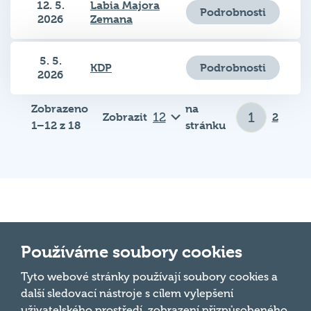
2026
Zemana
5. 5.
Podrobnosti
KDP
2026
Zobrazeno
na
Zobrazit
2
1–12 z 18
stránku
Důležité odkazy
Používáme soubory cookies
Pravidla kvízu
Tyto webové stránky používají soubory cookies a
Hospodský
další sledovací nástroje s cílem vylepšení
Chci hrát
kvíz
je týmová
uživatelského prostředí, zobrazení přizpůsobeného