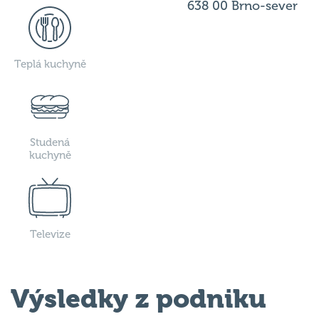
638 00 Brno-sever
Teplá kuchyně
Studená
kuchyně
Televize
Výsledky z podniku