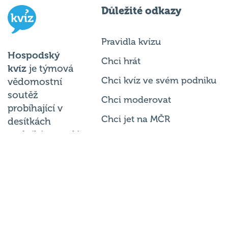
Důležité odkazy
Pravidla kvízu
Hospodský
Chci hrát
kvíz
je týmová
Chci kvíz ve svém podniku
vědomostní
soutěž
Chci moderovat
probíhající v
Chci jet na MČR
desítkách
podniků po celé
Chci se zeptat
republice každý
týden.
© 2026
Hospodský kvíz
s.r.o. je