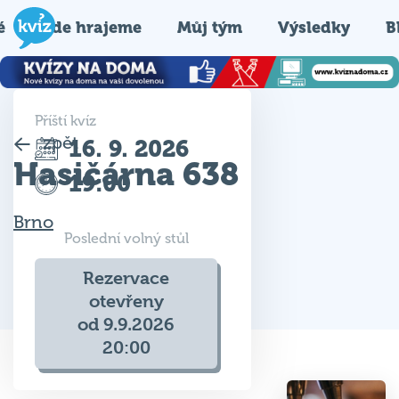
é
Kde hrajeme
Můj tým
Výsledky
B
Příští kvíz
zpět
16. 9. 2026
Hasičárna 638
19:00
Brno
Poslední volný stůl
Rezervace
otevřeny
od 9.9.2026
20:00