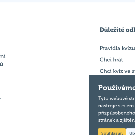
Důležité od
Pravidla kvízu
ní
Chci hrát
ků
Chci kvíz ve
Chci modero
Chci jet na M
.
Chci se zepta
Používáme
Tyto webové str
nástroje s cílem
přizpůsobeného
stránek a zjiště
Souhlasím
Up