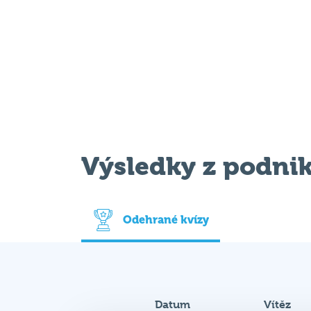
Výsledky z podni
Odehrané kvízy
Datum
Vítěz
19. 4. 2022
King tý