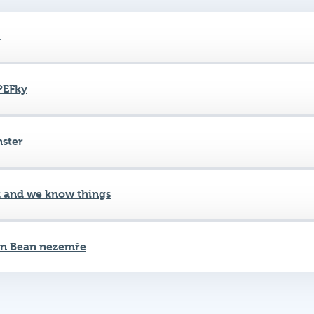
PEFky
ster
 and we know things
an Bean nezemře