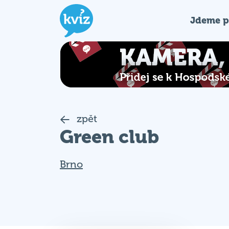
Jdeme p
zpět
Green club
Brno
Nekoná se