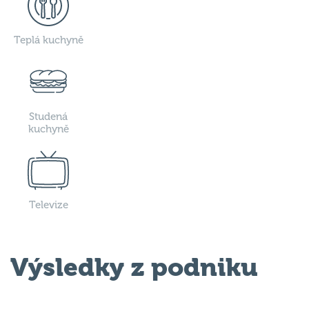
Teplá kuchyně
Studená
kuchyně
Televize
Výsledky z podniku
Odehrané kvízy