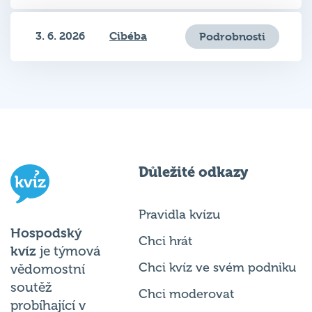
3. 6. 2026
Cibéba
Podrobnosti
Důležité odkazy
Pravidla kvízu
Hospodský
Chci hrát
kvíz
je týmová
Chci kvíz ve svém podniku
vědomostní
soutěž
Chci moderovat
probíhající v
Chci jet na MČR
desítkách