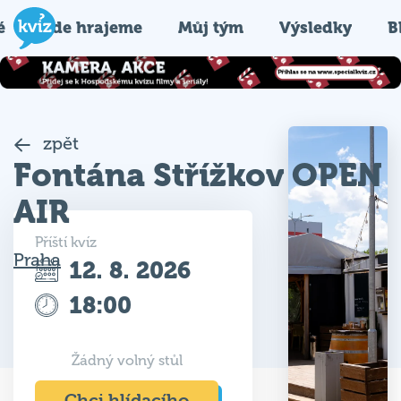
é
Kde hrajeme
Můj tým
Výsledky
B
zpět
Fontána Střížkov OPEN
AIR
Příští kvíz
Praha
12. 8. 2026
18:00
Žádný volný stůl
Chci hlídacího