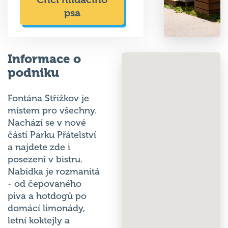
psa
Informace o
podniku
Fontána Střížkov je
místem pro všechny.
Nachází se v nové
částí Parku Přátelství
a najdete zde i
posezení v bistru.
Nabídka je rozmanitá
- od čepovaného
piva a hotdogů po
domácí limonády,
letní koktejly a
bagely. Nyní si zde