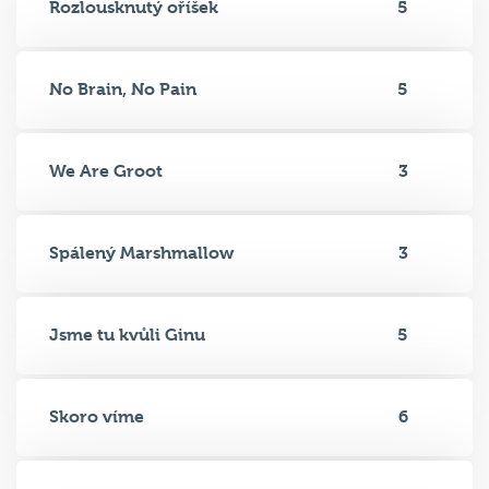
Rozlousknutý oříšek
5
No Brain, No Pain
5
We Are Groot
3
Spálený Marshmallow
3
Jsme tu kvůli Ginu
5
Skoro víme
6