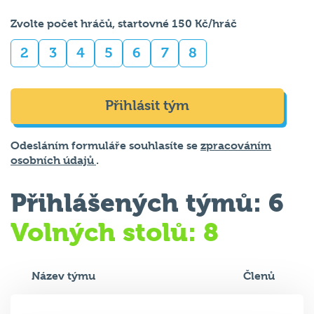
Zvolte počet hráčů, startovné 150 Kč/hráč
2
3
4
5
6
7
8
Přihlásit tým
Odesláním formuláře souhlasíte se
zpracováním
osobních údajů
.
Přihlášených týmů: 6
Volných stolů: 8
Název týmu
Členů