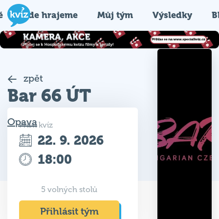
é
Kde hrajeme
Můj tým
Výsledky
B
zpět
Bar 66 ÚT
Opava
Příští kvíz
22. 9. 2026
18:00
5 volných stolů
Přihlásit tým