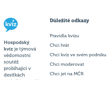
Důležité odkazy
Pravidla kvízu
Hospodský
Chci hrát
kvíz
je týmová
Chci kvíz ve svém podniku
vědomostní
soutěž
Chci moderovat
probíhající v
Chci jet na MČR
desítkách
podniků po celé
Chci se zeptat
republice každý
týden.
© 2026